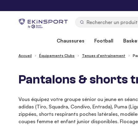
Allez au contenu
b
y
Chaussures
Football
Basket
Accueil
Équipements Clubs
Tenues d'entraînement
Pa
Pantalons & shorts t
Vous équipez votre groupe sénior ou jeune en séance
adidas (Tiro, Squadra, Condivo, Entrada), Puma (Li
zippées, shorts respirants poches latérales, modèles
coupes femme et enfant junior disponibles. Flocage 