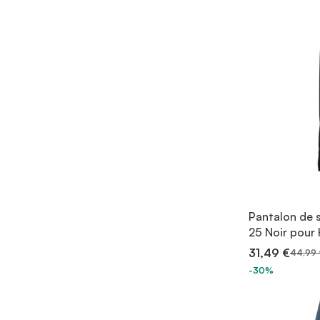
Pantalon de 
25 Noir pou
31,49 €
44,99 
-30%