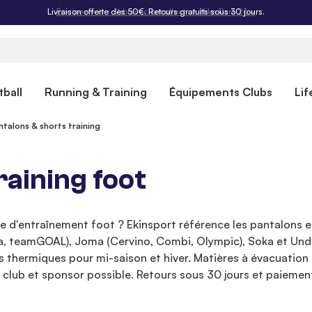
Livraison offerte dès 50€. Retours gratuits sous 30 jours.
ball
Running & Training
Équipements Clubs
Lif
ntalons & shorts training
raining foot
 d'entraînement foot ? Ekinsport référence les pantalons et 
ga, teamGOAL), Joma (Cervino, Combi, Olympic), Soka et Unde
 thermiques pour mi-saison et hiver. Matières à évacuation t
club et sponsor possible. Retours sous 30 jours et paiement