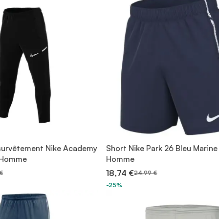
survêtement Nike Academy
Short Nike Park 26 Bleu Marine
r Homme
Homme
18,74 €
€
24,99 €
-25%