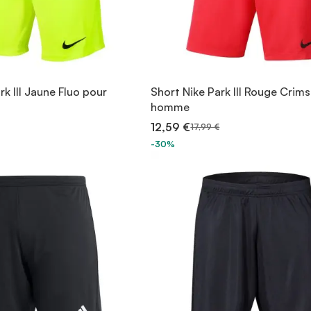
rk III Jaune Fluo pour
Short Nike Park III Rouge Crim
homme
12,59 €
17,99 €
-30%