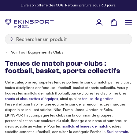
Allez au contenu
Livraison offerte dès 50€. Retours gratuits sous 30 jours.
Panier
b
y
Voir tout Équipements Clubs
Tenues de match pour clubs :
football, basket, sports collectifs
Cette catégorie regroupe les tenues portées le jour du match par les clubs,
toutes disciplines confondues : football, basket et sports collectifs. Vous y
trouvez les maillots de match (football, basket, toutes les disciplines), les
shorts
et
chaussettes d'équipes
, ainsi que les
tenues de gardien
—
l'essentiel pour habiller une équipe le jour de la rencontre. Les marques
disponibles incluent adidas, Nike, Puma, Joma, Jordan et Soka.
EKINSPORT accompagne les clubs sur la commande groupée :
personnalisation aux couleurs du club, flocage des noms et numéros, et
devis adapté au volume. Pour les
maillots et tenues de match
dédiés
spécifiquement au football, consultez la catégorie Football ›
Sur le terrain
.