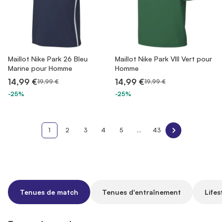
Maillot Nike Park 26 Bleu
Maillot Nike Park VIII Vert pour
Marine pour Homme
Homme
14,99 €
14,99 €
19,99 €
19,99 €
-25%
-25%
1
2
3
4
5
...
43
Tenues de match
Tenues d'entraînement
Lifes