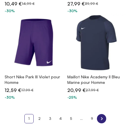
10,49 €
27,99 €
14,99 €
39,99 €
-30%
-30%
Short Nike Park III Violet pour
Maillot Nike Academy II Bleu
Homme
Marine pour Homme
12,59 €
20,99 €
17,99 €
27,99 €
-30%
-25%
1
2
3
4
5
...
9