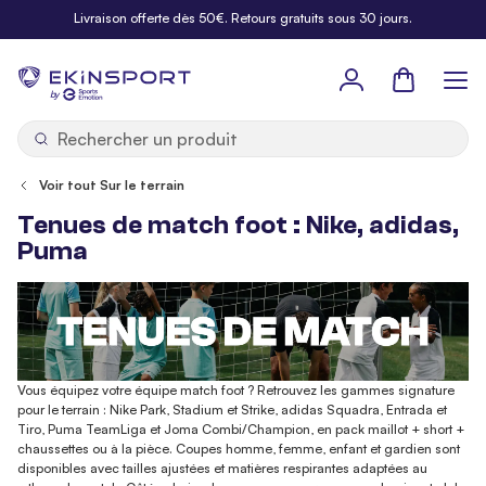
Allez au contenu
Livraison offerte dès 50€. Retours gratuits sous 30 jours.
Panier
b
y
Voir tout Sur le terrain
Tenues de match foot : Nike, adidas,
Puma
Vous équipez votre équipe match foot ? Retrouvez les gammes signature
pour le terrain : Nike Park, Stadium et Strike, adidas Squadra, Entrada et
Tiro, Puma TeamLiga et Joma Combi/Champion, en pack maillot + short +
chaussettes ou à la pièce. Coupes homme, femme, enfant et gardien sont
disponibles avec tailles ajustées et matières respirantes adaptées au