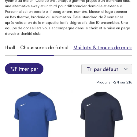
rythme du match. Côté coloris, chaque gamme propose un dominant club,
une alternative away et un third pour différencier domicile et extérieur.
Personnalisation possible : flocage nom, numéro, blason et logo sponsor
en flex thermo, broderie ou sublimation. Délai standard de 3 semaines
après validation de la maquette, tarifs dégressifs dès 10 ensembles. Une
équipe de conseillers vous accompagne dans le choix et la mise en page
de votre identité club.
ootball
Chaussures de futsal
Maillots & tenues de match
Filtrer par
Produits
1
-
24
sur
216