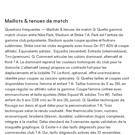
Maillots & tenues de match
Questions fréquentes — Maillots & tenues de match Q: Quelle gamme
match choisir entre Nike Park, Stadium et Strike ? A: Park est l'entrée de
gamme club polyvalente, Stadium ajoute coupe ajustée et finitions
sublimées, Strike vise les clubs exigeants avec tissus Dri-FIT ADV et coupe
athletic. Équivalents adidas : Squadra (essentiel), Entrada (intermédiaire),
Tiro (premium). Q: Comment articuler les coloris dominant, alternatif et
third ? A: Le dominant reprend les couleurs historiques du club pour le
domicile. L'alternatif (away) propose un contraste fort pour les
déplacements et la lisibilité TV. Le third, optionnel, offre une troisième
identité pour coupes ou saisons spéciales. Q: Quelles tailles et coupes sont
disponibles homme, femme et enfant ? A: Tailles homme du S au 3XL en
coupe regular ou athletic selon la gamme. Coupe femme cintrée avec
emmanchures et taille ajustées (Nike Squad W, adidas Tiro W). Tailles
enfant du 6 ans (128 cm) au 16 ans (XL junior). Q: Quelles techniques de
flocage sur devis et quel délai pour la personnalisation ? A: Trois
techniques selon le rendu souhaité : flex thermocollé (nom, numéro,
économique), broderie (blason, durable), sublimation (logos complexes,
intégrés à la maille). Délai standard de 3 semaines après validation de la
maquette graphique. Q: Existe-t-il des tarifs dégressifs pour les
commandes club ? A: Oui, tarifs dégressifs activés dès 10 ensembles