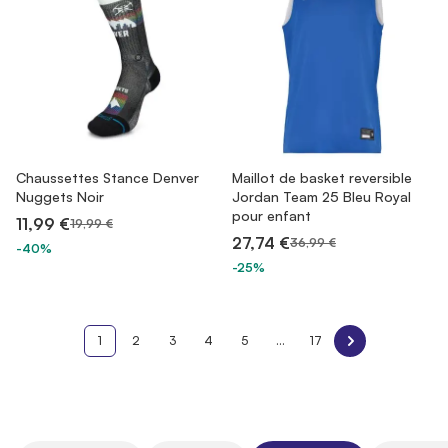
Chaussettes Stance Denver
Maillot de basket reversible
Nuggets Noir
Jordan Team 25 Bleu Royal
pour enfant
11,99 €
19,99 €
27,74 €
36,99 €
-40%
-25%
1
2
3
4
5
...
17