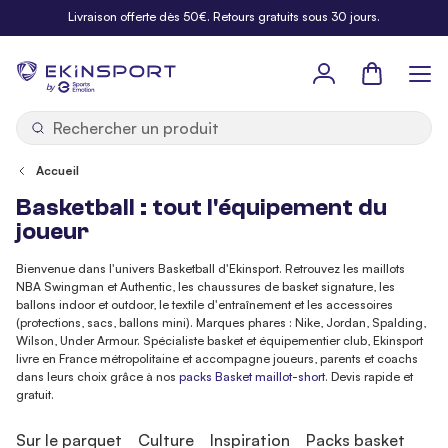
Allez au contenu
Livraison offerte dès 50€. Retours gratuits sous 30 jours.
Panier
b
y
Accueil
Basketball : tout l'équipement du
joueur
Bienvenue dans l'univers Basketball d'Ekinsport. Retrouvez les maillots
NBA Swingman et Authentic, les chaussures de basket signature, les
ballons indoor et outdoor, le textile d'entraînement et les accessoires
(protections, sacs, ballons mini). Marques phares : Nike, Jordan, Spalding,
Wilson, Under Armour. Spécialiste basket et équipementier club, Ekinsport
livre en France métropolitaine et accompagne joueurs, parents et coachs
dans leurs choix grâce à nos
packs Basket maillot-short
. Devis rapide et
gratuit.
Sur le parquet
Culture
Inspiration
Packs basket