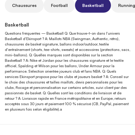
Chaussures
Football
Basketball
Running
Basketball
Questions fréquentes — Basketball Q: Que trouve-t-on dans l'univers
Basketball d'Ekinsport ? A: Maillots NBA (Swingman, Authentic, rétro),
chaussures de basket signature, ballons indoor/outdoor, textile
d'entraînement (shorts, tee-shirts, sweats) et accessoires (protections, sacs,
mini-ballons). Q: Quelles marques sont disponibles sur la section
Basketball ? A: Nike et Jordan pour les chaussures signature et le textile
officiel, Spalding et Wilson pour les ballons, Under Armour pour la
performance. Sélection orientée joueurs club et fans NBA. Q: Quels
services Ekinsport propose pour les clubs et joueurs basket ? A: Conseil sur
le choix des chaussures et tailles maillots, devis personnalisés pour les
clubs, flocage et personnalisation sur certains articles, suivi client par des
passionnés de basket. Q: Quelles sont les conditions de livraison et de
retour ? A: Livraison rapide en France métropolitaine et en Europe, retours
acceptés sous 30 jours et paiement 100 % sécurisé (CB, PayPal, paiement
en plusieurs fois selon éligibilité).a