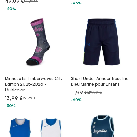
49,99 €
83,99 €
-46%
-40%
Minnesota Timberwoves City
Short Under Armour Baseline
Edition 2025-2026 -
Bleu Marine pour Enfant
Multicolor
11,99 €
29,99 €
13,99 €
19,99 €
-60%
-30%