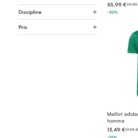
55,99 €
79,99
Discipline
-30%
Prix
Maillot adida
homme
13,49 €
17,99 €
-25%