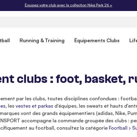
Livraison offerte dès 50€. Retours gratuits sous 30 jours.
ball
Running & Training
Équipements Clubs
Lif
 clubs : foot, basket, r
ement par les clubs, toutes disciplines confondues : football,
les
, les
vestes et parkas
d'équipes, les sweats et hauts d'ent
 marques vont des grands équipementiers (adidas, Nike, Puma
INSPORT accompagne la commande groupée des clubs : person
cifiquement au football, consultez la catégorie
Football › Su