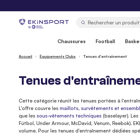
Allez au contenu
b
y
Chaussures
Football
Basket
Accueil
Équipements Clubs
Tenues d'entraînement
Tenues d'entraînement
Cette catégorie réunit les tenues portées à l'entraîn
L'offre couvre les
maillots
,
survêtements et ensemb
que les
sous-vêtements techniques
(baselayer). Les
Fútbol, Under Armour, McDavid, Venum, Reebok). EK
volume. Pour les tenues d'entraînement dédiées spé