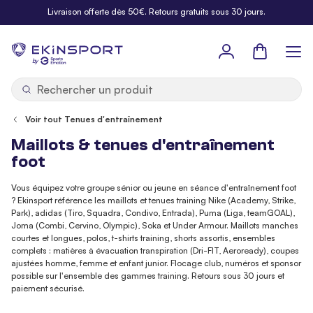
Allez au contenu
Livraison offerte dès 50€. Retours gratuits sous 30 jours.
Panier
b
y
Voir tout Tenues d'entraînement
Maillots & tenues d'entraînement
foot
Vous équipez votre groupe sénior ou jeune en séance d'entraînement foot
? Ekinsport référence les maillots et tenues training Nike (Academy, Strike,
Park), adidas (Tiro, Squadra, Condivo, Entrada), Puma (Liga, teamGOAL),
Joma (Combi, Cervino, Olympic), Soka et Under Armour. Maillots manches
courtes et longues, polos, t-shirts training, shorts assortis, ensembles
complets : matières à évacuation transpiration (Dri-FIT, Aeroready), coupes
ajustées homme, femme et enfant junior. Flocage club, numéros et sponsor
possible sur l'ensemble des gammes training. Retours sous 30 jours et
paiement sécurisé.