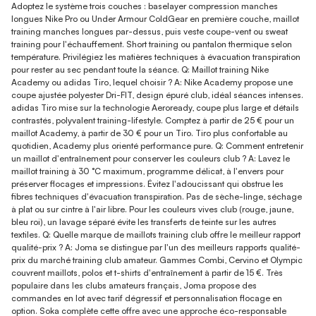
Adoptez le système trois couches : baselayer compression manches
longues Nike Pro ou Under Armour ColdGear en première couche, maillot
training manches longues par-dessus, puis veste coupe-vent ou sweat
training pour l'échauffement. Short training ou pantalon thermique selon
température. Privilégiez les matières techniques à évacuation transpiration
pour rester au sec pendant toute la séance. Q: Maillot training Nike
Academy ou adidas Tiro, lequel choisir ? A: Nike Academy propose une
coupe ajustée polyester Dri-FIT, design épuré club, idéal séances intenses.
adidas Tiro mise sur la technologie Aeroready, coupe plus large et détails
contrastés, polyvalent training-lifestyle. Comptez à partir de 25 € pour un
maillot Academy, à partir de 30 € pour un Tiro. Tiro plus confortable au
quotidien, Academy plus orienté performance pure. Q: Comment entretenir
un maillot d'entraînement pour conserver les couleurs club ? A: Lavez le
maillot training à 30 °C maximum, programme délicat, à l'envers pour
préserver flocages et impressions. Évitez l'adoucissant qui obstrue les
fibres techniques d'évacuation transpiration. Pas de sèche-linge, séchage
à plat ou sur cintre à l'air libre. Pour les couleurs vives club (rouge, jaune,
bleu roi), un lavage séparé évite les transferts de teinte sur les autres
textiles. Q: Quelle marque de maillots training club offre le meilleur rapport
qualité-prix ? A: Joma se distingue par l'un des meilleurs rapports qualité-
prix du marché training club amateur. Gammes Combi, Cervino et Olympic
couvrent maillots, polos et t-shirts d'entraînement à partir de 15 €. Très
populaire dans les clubs amateurs français, Joma propose des
commandes en lot avec tarif dégressif et personnalisation flocage en
option. Soka complète cette offre avec une approche éco-responsable