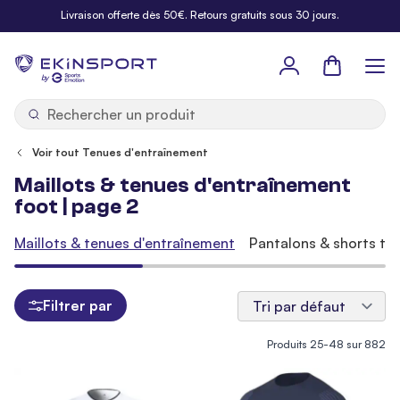
Allez au contenu
Livraison offerte dès 50€. Retours gratuits sous 30 jours.
Panier
b
y
Voir tout Tenues d'entraînement
Maillots & tenues d'entraînement
foot | page 2
Maillots & tenues d'entraînement
Pantalons & shorts tra
Filtrer par
Produits
25
-
48
sur
882