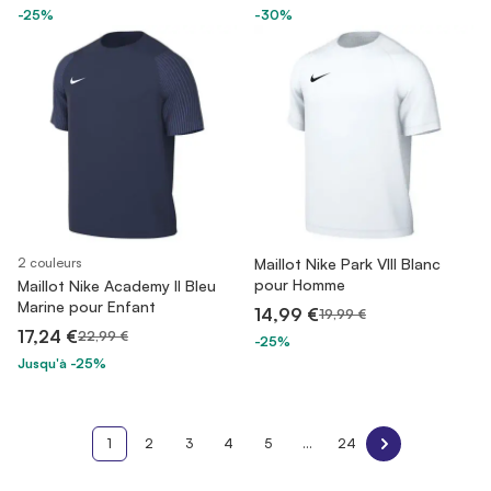
-25%
-30%
2 couleurs
Maillot Nike Park VIII Blanc
pour Homme
Maillot Nike Academy II Bleu
Marine pour Enfant
14,99 €
19,99 €
17,24 €
22,99 €
-25%
Jusqu'à -25%
1
2
3
4
5
...
24