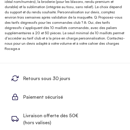
idéal nom/numéro), la broderie (pour les blasons, rendu premium et
durable) et la sublimation (intégrée au tissu, sans relief). Le choix dépend
du support et du rendu souhaité. Personnalisation sur devis, comptez
environ trois semaines après validation de la maquette. Q: Proposez-vous
des tarifs dégressifs pour les commandes club ? A: Oui, des tarifs
dégressifs s'appliquent dès 10 maillots commandés, avec des paliers
supplémentaires à 20 et 50 pièces. Le seuil minimal de 10 maillots permet
d'accéder au tarif club et à la prise en charge personnalisation. Contactez-
nous pour un devis adapté à votre volume et à votre cahier des charges
flocage.a
Retours sous 30 jours
Paiement sécurisé
Livraison offerte dès 50€
(hors valises)