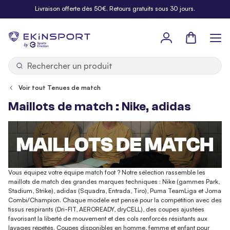
Allez au contenu
Livraison offerte dès 50€. Retours gratuits sous 30 jours.
Panier
b
y
Voir tout Tenues de match
Maillots de match : Nike, adidas
Vous équipez votre équipe match foot ? Notre sélection rassemble les
maillots de match des grandes marques techniques : Nike (gammes Park,
Stadium, Strike), adidas (Squadra, Entrada, Tiro), Puma TeamLiga et Joma
Combi/Champion. Chaque modèle est pensé pour la compétition avec des
tissus respirants (Dri-FIT, AEROREADY, dryCELL), des coupes ajustées
favorisant la liberté de mouvement et des cols renforcés résistants aux
lavages répétés. Coupes disponibles en homme, femme et enfant pour