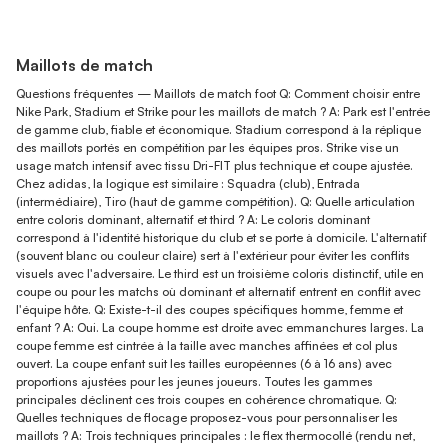
Maillots de match
Questions fréquentes — Maillots de match foot Q: Comment choisir entre
Nike Park, Stadium et Strike pour les maillots de match ? A: Park est l'entrée
de gamme club, fiable et économique. Stadium correspond à la réplique
des maillots portés en compétition par les équipes pros. Strike vise un
usage match intensif avec tissu Dri-FIT plus technique et coupe ajustée.
Chez adidas, la logique est similaire : Squadra (club), Entrada
(intermédiaire), Tiro (haut de gamme compétition). Q: Quelle articulation
entre coloris dominant, alternatif et third ? A: Le coloris dominant
correspond à l'identité historique du club et se porte à domicile. L'alternatif
(souvent blanc ou couleur claire) sert à l'extérieur pour éviter les conflits
visuels avec l'adversaire. Le third est un troisième coloris distinctif, utile en
coupe ou pour les matchs où dominant et alternatif entrent en conflit avec
l'équipe hôte. Q: Existe-t-il des coupes spécifiques homme, femme et
enfant ? A: Oui. La coupe homme est droite avec emmanchures larges. La
coupe femme est cintrée à la taille avec manches affinées et col plus
ouvert. La coupe enfant suit les tailles européennes (6 à 16 ans) avec
proportions ajustées pour les jeunes joueurs. Toutes les gammes
principales déclinent ces trois coupes en cohérence chromatique. Q:
Quelles techniques de flocage proposez-vous pour personnaliser les
maillots ? A: Trois techniques principales : le flex thermocollé (rendu net,