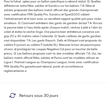
Pour le futsal, optez pour un ballon spécifique à rebond réduit. Q: Quelles
différences entre Nike, adidas et Sondico sur les ballons ? A: Nike et
adidas proposent des ballons match officiel des grands championnats
avec certification FIFA Quality Pro. Sondico et Sport2000 ciblent
l'entraînement et le loisir avec un excellent rapport qualité-prix pour clubs
amateurs. Q: Comment entretenir des gants de gardien de but ? A: Rincez
la paume latex à l'eau tiède après chaque match, séchez à plat à l'abri du
soleil et évitez le sèche-linge. Une paume bien entretenue conserve son
grip 20 à 30 matchs selon l'intensité. Q: Quels calibres de gants gardien
sont disponibles ? A: Les gants Reusch, Sells et Uhlsport sont proposés du
calibre 5 (junior) au calibre 11 (adulte XL). Mesurez le tour de paume pour
choisir, et privilégiez les coupes Negative Cut pour un toucher de balle
précis. Q: Les ballons proposés sont-ils des modèles officiels ? A: Oui, les
ballons match officiel Nike, adidas et Puma sont les modèles utilisés en
Ligue 1, Premier League ou Champions League, livrés avec certification
FIFA Quality Pro garantissant rebond, poids et circonférence
réglementaires.a
Retours sous 30 jours