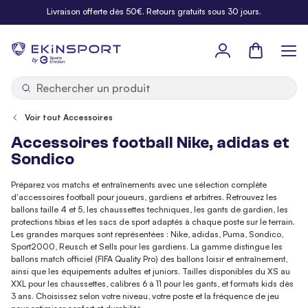
Allez au contenu
Livraison offerte dès 50€. Retours gratuits sous 30 jours.
Panier
b
y
Voir tout Accessoires
Accessoires football Nike, adidas et
Sondico
Préparez vos matchs et entraînements avec une sélection complète
d'accessoires football pour joueurs, gardiens et arbitres. Retrouvez les
ballons taille 4 et 5, les chaussettes techniques, les gants de gardien, les
protections tibias et les sacs de sport adaptés à chaque poste sur le terrain.
Les grandes marques sont représentées : Nike, adidas, Puma, Sondico,
Sport2000, Reusch et Sells pour les gardiens. La gamme distingue les
ballons match officiel (FIFA Quality Pro) des ballons loisir et entraînement,
ainsi que les équipements adultes et juniors. Tailles disponibles du XS au
XXL pour les chaussettes, calibres 6 à 11 pour les gants, et formats kids dès
3 ans. Choisissez selon votre niveau, votre poste et la fréquence de jeu