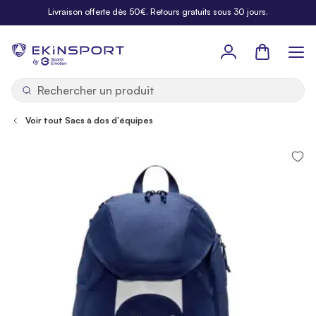
Allez au contenu
Livraison offerte dès 50€. Retours gratuits sous 30 jours.
Panier
b
y
Voir tout Sacs à dos d'équipes