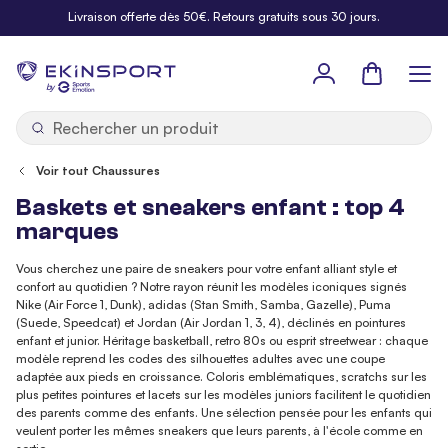
Allez au contenu
Livraison offerte dès 50€. Retours gratuits sous 30 jours.
Panier
b
y
Voir tout Chaussures
Baskets et sneakers enfant : top 4
marques
Vous cherchez une paire de sneakers pour votre enfant alliant style et
confort au quotidien ? Notre rayon réunit les modèles iconiques signés
Nike (Air Force 1, Dunk), adidas (Stan Smith, Samba, Gazelle), Puma
(Suede, Speedcat) et Jordan (Air Jordan 1, 3, 4), déclinés en pointures
enfant et junior. Héritage basketball, retro 80s ou esprit streetwear : chaque
modèle reprend les codes des silhouettes adultes avec une coupe
adaptée aux pieds en croissance. Coloris emblématiques, scratchs sur les
plus petites pointures et lacets sur les modèles juniors facilitent le quotidien
des parents comme des enfants. Une sélection pensée pour les enfants qui
veulent porter les mêmes sneakers que leurs parents, à l'école comme en