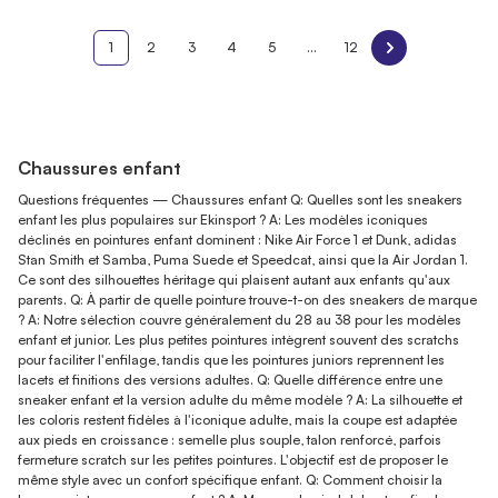
1
2
3
4
5
...
12
Chaussures enfant
Questions fréquentes — Chaussures enfant Q: Quelles sont les sneakers
enfant les plus populaires sur Ekinsport ? A: Les modèles iconiques
déclinés en pointures enfant dominent : Nike Air Force 1 et Dunk, adidas
Stan Smith et Samba, Puma Suede et Speedcat, ainsi que la Air Jordan 1.
Ce sont des silhouettes héritage qui plaisent autant aux enfants qu'aux
parents. Q: À partir de quelle pointure trouve-t-on des sneakers de marque
? A: Notre sélection couvre généralement du 28 au 38 pour les modèles
enfant et junior. Les plus petites pointures intègrent souvent des scratchs
pour faciliter l'enfilage, tandis que les pointures juniors reprennent les
lacets et finitions des versions adultes. Q: Quelle différence entre une
sneaker enfant et la version adulte du même modèle ? A: La silhouette et
les coloris restent fidèles à l'iconique adulte, mais la coupe est adaptée
aux pieds en croissance : semelle plus souple, talon renforcé, parfois
fermeture scratch sur les petites pointures. L'objectif est de proposer le
même style avec un confort spécifique enfant. Q: Comment choisir la