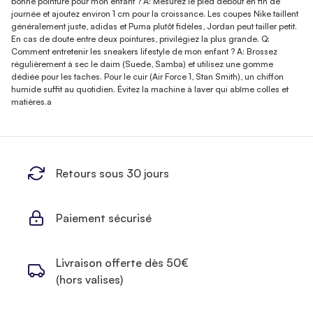
bonne pointure pour mon enfant ? A: Mesurez le pied debout en fin de
journée et ajoutez environ 1 cm pour la croissance. Les coupes Nike taillent
généralement juste, adidas et Puma plutôt fidèles, Jordan peut tailler petit.
En cas de doute entre deux pointures, privilégiez la plus grande. Q:
Comment entretenir les sneakers lifestyle de mon enfant ? A: Brossez
régulièrement à sec le daim (Suede, Samba) et utilisez une gomme
dédiée pour les taches. Pour le cuir (Air Force 1, Stan Smith), un chiffon
humide suffit au quotidien. Évitez la machine à laver qui abîme colles et
matières.a
Retours sous 30 jours
Paiement sécurisé
Livraison offerte dès 50€
(hors valises)