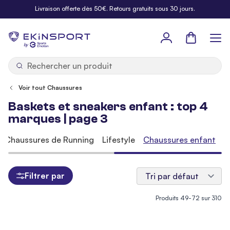
Allez au contenu
Livraison offerte dès 50€. Retours gratuits sous 30 jours.
Panier
b
y
Voir tout Chaussures
Baskets et sneakers enfant : top 4
marques | page 3
Chaussures de Running
Lifestyle
Chaussures enfant
Filtrer par
Produits
49
-
72
sur
310