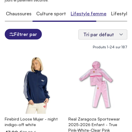
jours et paiement sécurisé.
 & Chaussures
Culture sport
Lifestyle femme
Lifestyle
Filtrer par
Produits
1
-
24
sur
187
Firebird Loose Mujer - night
Real Zaragoza Sportswear
indigo-off white
2025-2026 Enfant - True
Pink-White-Clear Pink