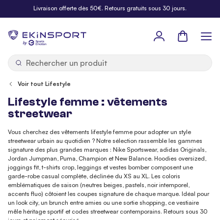
Allez au contenu
Livraison offerte dès 50€. Retours gratuits sous 30 jours.
Panier
b
y
Voir tout Lifestyle
Lifestyle femme : vêtements
streetwear
Vous cherchez des vêtements lifestyle femme pour adopter un style
streetwear urbain au quotidien ? Notre sélection rassemble les gammes
signature des plus grandes marques : Nike Sportswear, adidas Originals,
Jordan Jumpman, Puma, Champion et New Balance. Hoodies oversized,
joggings fit, t-shirts crop, leggings et vestes bomber composent une
garde-robe casual complète, déclinée du XS au XL. Les coloris
emblématiques de saison (neutres beiges, pastels, noir intemporel,
accents fluo) côtoient les coupes signature de chaque marque. Idéal pour
un look city, un brunch entre amies ou une sortie shopping, ce vestiaire
mêle héritage sportif et codes streetwear contemporains. Retours sous 30