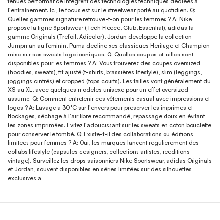
tenues performance intègrent des technologies techniques dédiées à
l'entraînement. Ici, le focus est sur le streetwear porté au quotidien. Q:
Quelles gammes signature retrouve-t-on pour les femmes ? A: Nike
propose la ligne Sportswear (Tech Fleece, Club, Essential), adidas la
gamme Originals (Trefoil, Adicolor), Jordan développe la collection
Jumpman au féminin, Puma décline ses classiques Heritage et Champion
mise sur ses sweats logo iconiques. Q: Quelles coupes et tailles sont
disponibles pour les femmes ? A: Vous trouverez des coupes oversized
(hoodies, sweats), fit ajusté (t-shirts, brassières lifestyle), slim (leggings,
joggings cintrés) et cropped (tops courts). Les tailles vont généralement du
XS au XL, avec quelques modèles unisexe pour un effet oversized
assumé. Q: Comment entretenir ces vêtements casual avec impressions et
logos ? A: Lavage à 30°C sur l'envers pour préserver les imprimés et
flockages, séchage à l'air libre recommandé, repassage doux en évitant
les zones imprimées. Évitez l'adoucissant sur les sweats en coton bouclette
pour conserver le tombé. Q: Existe-t-il des collaborations ou éditions
limitées pour femmes ? A: Oui, les marques lancent régulièrement des
collabs lifestyle (capsules designers, collections artistes, rééditions
vintage). Surveillez les drops saisonniers Nike Sportswear, adidas Originals
et Jordan, souvent disponibles en séries limitées sur des silhouettes
exclusives.a