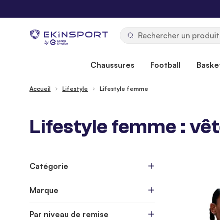
Allez au contenu
b
y
Chaussures
Football
Basket
Accueil
Lifestyle
Lifestyle femme
Lifestyle femme : vê
Catégorie
Marque
Par niveau de remise