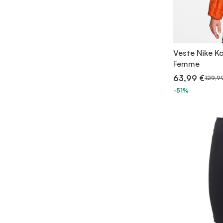
Veste Nike K
Femme
63,99 €
129,9
-51%