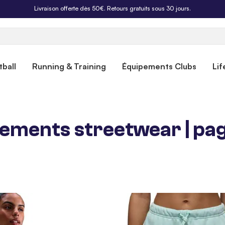
Livraison offerte dès 50€. Retours gratuits sous 30 jours.
ball
Running & Training
Équipements Clubs
Lif
tements streetwear | pa