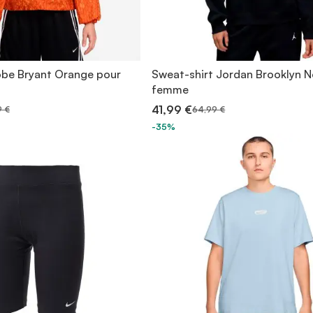
obe Bryant Orange pour
Sweat-shirt Jordan Brooklyn N
femme
41,99 €
9 €
64,99 €
-35%