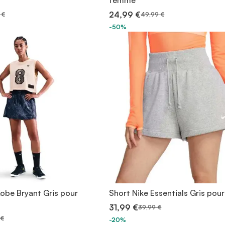
femme
24,99 €
 €
49,99 €
-50%
Kobe Bryant Gris pour
Short Nike Essentials Gris po
31,99 €
39,99 €
 €
-20%