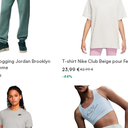
jogging Jordan Brooklyn
T-shirt Nike Club Beige pour 
emme
23,99 €
42,99 €
€
-44%