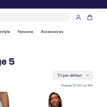
Panier
estyle
Fanzone
Accessoires
ge 5
Produits
97
-
120
sur
184