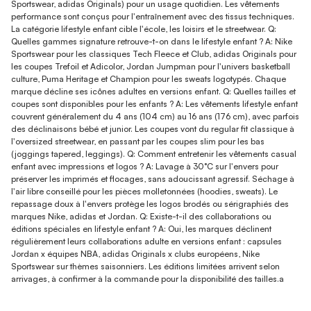
Sportswear, adidas Originals) pour un usage quotidien. Les vêtements
performance sont conçus pour l'entraînement avec des tissus techniques.
La catégorie lifestyle enfant cible l'école, les loisirs et le streetwear. Q:
Quelles gammes signature retrouve-t-on dans le lifestyle enfant ? A: Nike
Sportswear pour les classiques Tech Fleece et Club, adidas Originals pour
les coupes Trefoil et Adicolor, Jordan Jumpman pour l'univers basketball
culture, Puma Heritage et Champion pour les sweats logotypés. Chaque
marque décline ses icônes adultes en versions enfant. Q: Quelles tailles et
coupes sont disponibles pour les enfants ? A: Les vêtements lifestyle enfant
couvrent généralement du 4 ans (104 cm) au 16 ans (176 cm), avec parfois
des déclinaisons bébé et junior. Les coupes vont du regular fit classique à
l'oversized streetwear, en passant par les coupes slim pour les bas
(joggings tapered, leggings). Q: Comment entretenir les vêtements casual
enfant avec impressions et logos ? A: Lavage à 30°C sur l'envers pour
préserver les imprimés et flocages, sans adoucissant agressif. Séchage à
l'air libre conseillé pour les pièces molletonnées (hoodies, sweats). Le
repassage doux à l'envers protège les logos brodés ou sérigraphiés des
marques Nike, adidas et Jordan. Q: Existe-t-il des collaborations ou
éditions spéciales en lifestyle enfant ? A: Oui, les marques déclinent
régulièrement leurs collaborations adulte en versions enfant : capsules
Jordan x équipes NBA, adidas Originals x clubs européens, Nike
Sportswear sur thèmes saisonniers. Les éditions limitées arrivent selon
arrivages, à confirmer à la commande pour la disponibilité des tailles.a