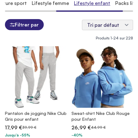
ulture sport
Lifestyle femme
Lifestyle enfant
Packs life
Filtrer par
Produits
1
-
24
sur
228
Pantalon de jogging Nike Club
Sweat-shirt Nike Club Rouge
Gris pour enfant
pour Enfant
17,99 €
26,99 €
39,99 €
44,99 €
Jusqu'à -55%
-40%