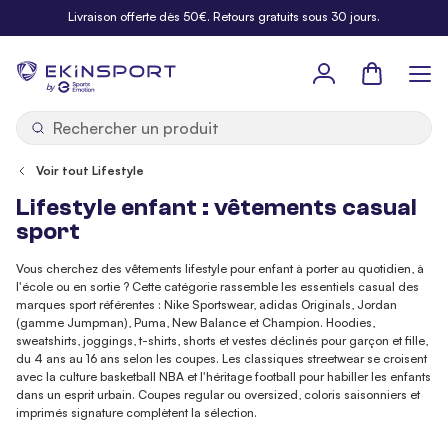
Allez au contenu
Livraison offerte dès 50€. Retours gratuits sous 30 jours.
Panier
b
y
Voir tout Lifestyle
Lifestyle enfant : vêtements casual
sport
Vous cherchez des vêtements lifestyle pour enfant à porter au quotidien, à
l'école ou en sortie ? Cette catégorie rassemble les essentiels casual des
marques sport référentes : Nike Sportswear, adidas Originals, Jordan
(gamme Jumpman), Puma, New Balance et Champion. Hoodies,
sweatshirts, joggings, t-shirts, shorts et vestes déclinés pour garçon et fille,
du 4 ans au 16 ans selon les coupes. Les classiques streetwear se croisent
avec la culture basketball NBA et l'héritage football pour habiller les enfants
dans un esprit urbain. Coupes regular ou oversized, coloris saisonniers et
imprimés signature complètent la sélection.