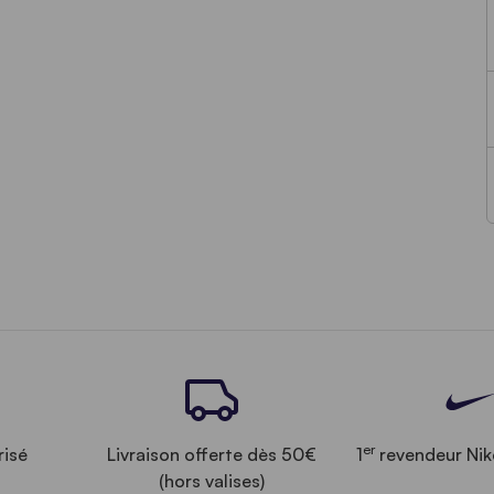
er
risé
Livraison offerte dès 50€
1
revendeur Nik
(hors valises)