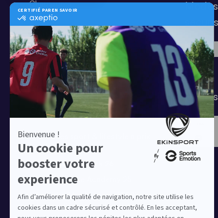
Chaussures
Modes
Shorts
sécuri
Football
Chaussettes
T-shirts
Tenues de match
Modes 
Offres clubs
Ensembles sport & lifestyle à prix
réduit
Collection Nike Park 26
Collection Nike Academy 25
Nike Kitbuilder | Tenues 100%
personnalisées pour les clubs