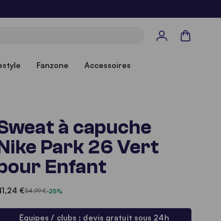
Panier
estyle
Fanzone
Accessoires
Sweat à capuche
Nike Park 26 Vert
pour Enfant
41,24 €
54,99 €
-25%
Équipes / clubs : devis gratuit sous 24h