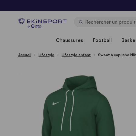
Allez au contenu
b
y
Chaussures
Football
Basket
Accueil
Lifestyle
Lifestyle enfant
Sweat à capuche Nik