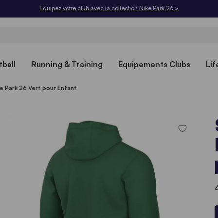
Livraison offerte dès 50€. Retours gratuits sous 30 jours.
ball
Running & Training
Équipements Clubs
Lif
e Park 26 Vert pour Enfant