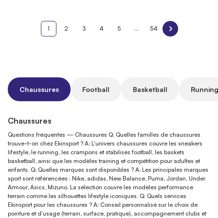
1
2
3
4
5
...
54
Chaussures
Football
Basketball
Running
Chaussures
Questions fréquentes — Chaussures Q: Quelles familles de chaussures
trouve-t-on chez Ekinsport ? A: L'univers chaussures couvre les sneakers
lifestyle, le running, les crampons et stabilisés football, les baskets
basketball, ainsi que les modèles training et compétition pour adultes et
enfants. Q: Quelles marques sont disponibles ? A: Les principales marques
sport sont référencées : Nike, adidas, New Balance, Puma, Jordan, Under
Armour, Asics, Mizuno. La sélection couvre les modèles performance
terrain comme les silhouettes lifestyle iconiques. Q: Quels services
Ekinsport pour les chaussures ? A: Conseil personnalisé sur le choix de
pointure et d'usage (terrain, surface, pratique), accompagnement clubs et