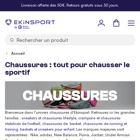
Allez au contenu
Livraison offerte dès 50€. Retours gratuits sous 30 jours.
Panier
b
y
Accueil
Chaussures : tout pour chausser le
sportif
Bienvenue dans l'univers chaussures d'Ekinsport. Retrouvez ici les grandes
familles :
sneakers et chaussures lifestyle
,
crampons et chaussures
stabilisés de football
,
chaussures de basket
,
chaussures de running et
training
,
baskets et sneakers pour enfant
. Les marques majeures sont
représentées : Nike, adidas, New Balance, Puma, Jordan, Under Armour.