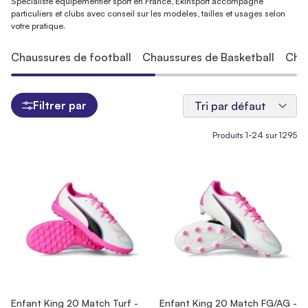
Spécialiste équipementier sport en France, Ekinsport accompagne
particuliers et clubs avec conseil sur les modèles, tailles et usages selon
votre pratique.
Chaussures de football
Chaussures de Basketball
Cha
Filtrer par
Produits
1
-
24
sur
1295
Enfant King 20 Match Turf -
Enfant King 20 Match FG/AG -