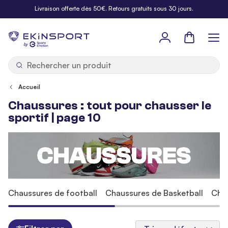
Allez au contenu
Livraison offerte dès 50€. Retours gratuits sous 30 jours.
Panier
b
y
Accueil
Chaussures : tout pour chausser le
sportif | page 10
Chaussures de football
Chaussures de Basketball
Cha