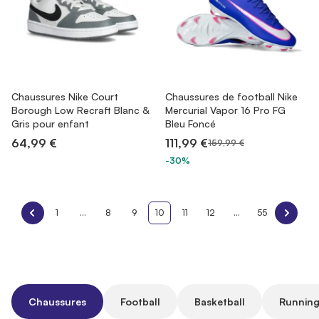
Chaussures Nike Court
Chaussures de football Nike
Borough Low Recraft Blanc &
Mercurial Vapor 16 Pro FG
Gris pour enfant
Bleu Foncé
64,99 €
111,99 €
159,99 €
-30%
1
...
8
9
10
11
12
...
55
Chaussures
Football
Basketball
Running