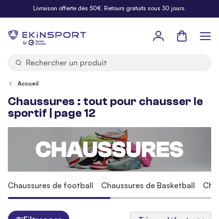
Allez au contenu
Livraison offerte dès 50€. Retours gratuits sous 30 jours.
Panier
b
y
Accueil
Chaussures : tout pour chausser le
sportif | page 12
Chaussures de football
Chaussures de Basketball
Cha