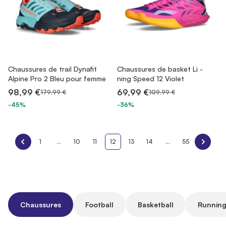
Chaussures de trail Dynafit
Chaussures de basket Li -
Alpine Pro 2 Bleu pour femme
ning Speed 12 Violet
98,99 €
69,99 €
179,99 €
109,99 €
-45%
-36%
1
...
10
11
12
13
14
...
55
Chaussures
Football
Basketball
Running