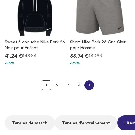
Sweat à capuche Nike Park 26
Short Nike Park 26 Gris Clair
Noir pour Enfant
pour Homme
41,24 €
33,74 €
54,99 €
44,99 €
-25%
-25%
1
2
3
4
Tenues de match
Tenues d'entraînement
Lifes