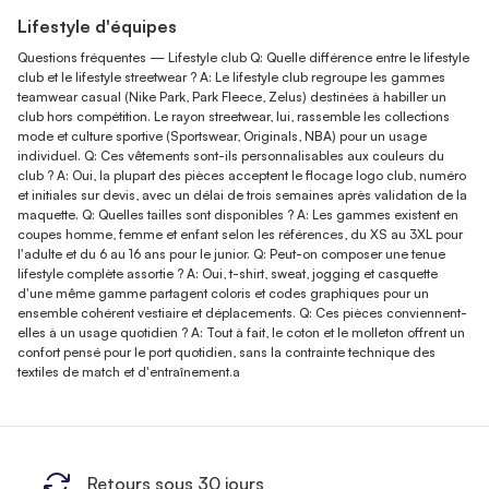
Lifestyle d'équipes
Questions fréquentes — Lifestyle club Q: Quelle différence entre le lifestyle
club et le lifestyle streetwear ? A: Le lifestyle club regroupe les gammes
teamwear casual (Nike Park, Park Fleece, Zelus) destinées à habiller un
club hors compétition. Le rayon streetwear, lui, rassemble les collections
mode et culture sportive (Sportswear, Originals, NBA) pour un usage
individuel. Q: Ces vêtements sont-ils personnalisables aux couleurs du
club ? A: Oui, la plupart des pièces acceptent le flocage logo club, numéro
et initiales sur devis, avec un délai de trois semaines après validation de la
maquette. Q: Quelles tailles sont disponibles ? A: Les gammes existent en
coupes homme, femme et enfant selon les références, du XS au 3XL pour
l'adulte et du 6 au 16 ans pour le junior. Q: Peut-on composer une tenue
lifestyle complète assortie ? A: Oui, t-shirt, sweat, jogging et casquette
d'une même gamme partagent coloris et codes graphiques pour un
ensemble cohérent vestiaire et déplacements. Q: Ces pièces conviennent-
elles à un usage quotidien ? A: Tout à fait, le coton et le molleton offrent un
confort pensé pour le port quotidien, sans la contrainte technique des
textiles de match et d'entraînement.a
Retours sous 30 jours