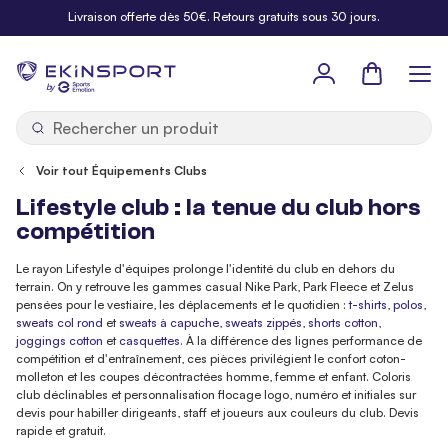
Allez au contenu
Livraison offerte dès 50€. Retours gratuits sous 30 jours.
Panier
b
y
Voir tout Équipements Clubs
Lifestyle club : la tenue du club hors
compétition
Le rayon Lifestyle d'équipes prolonge l'identité du club en dehors du
terrain. On y retrouve les gammes casual Nike Park, Park Fleece et Zelus
pensées pour le vestiaire, les déplacements et le quotidien :
t-shirts
,
polos
,
sweats col rond
et
sweats à capuche
,
sweats zippés
,
shorts cotton
,
joggings cotton
et
casquettes
. À la différence des lignes performance de
compétition et d'entraînement, ces pièces privilégient le confort coton-
molleton et les coupes décontractées homme, femme et enfant. Coloris
club déclinables et personnalisation flocage logo, numéro et initiales sur
devis pour habiller dirigeants, staff et joueurs aux couleurs du club. Devis
rapide et gratuit.