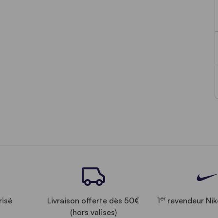
er
risé
Livraison offerte dès 50€
1
revendeur Nik
(hors valises)