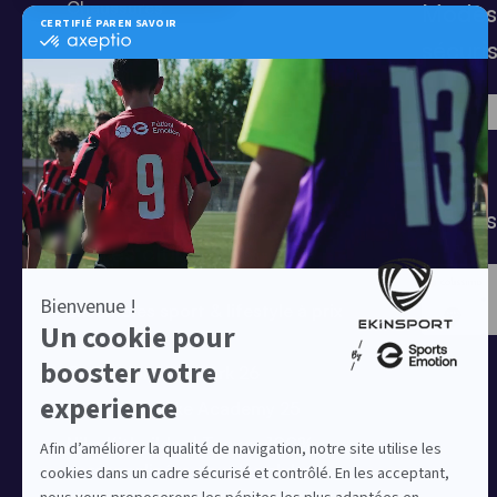
Chaussures
Modes
Shorts
sécuri
Football
Chaussettes
T-shirts
Tenues de match
Modes 
Offres clubs
Ensembles sport & lifestyle à prix
réduit
Collection Nike Park 26
Collection Nike Academy 25
Nike Kitbuilder | Tenues 100%
personnalisées pour les clubs