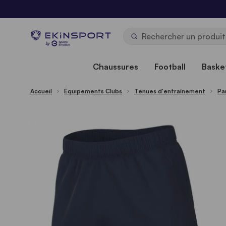
Allez au contenu
b
y
Chaussures
Football
Basket
Accueil
Équipements Clubs
Tenues d'entraînement
Pa