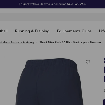
Équipez votre club avec la collection Nike Park 26 >
ball
Running & Training
Équipements Clubs
Lif
ntalons & shorts training
Short Nike Park 26 Bleu Marine pour Homme