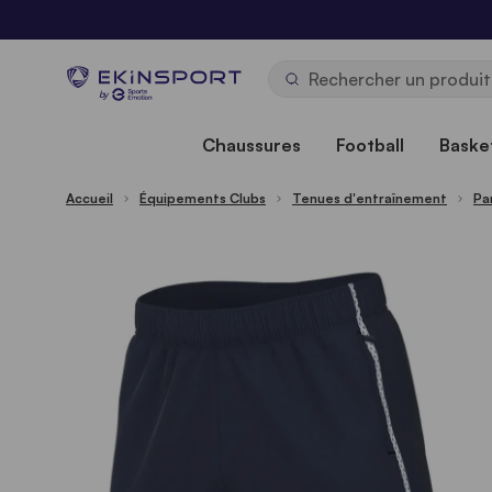
Allez au contenu
b
y
Chaussures
Football
Basket
Accueil
Équipements Clubs
Tenues d'entraînement
Pa