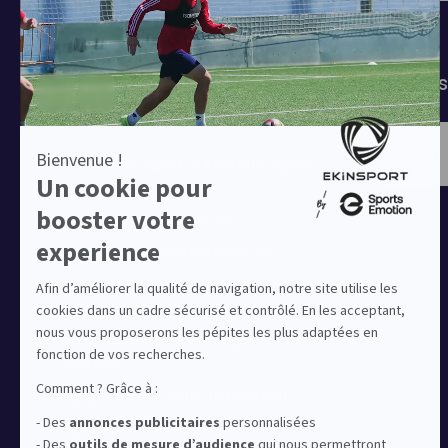
T-shirts
Tenues de match
Modes 
Offres clubs
Ensembles sport & lifestyle à prix
réduit
Collection Nike Park 26
Collection Nike Academy 25
Nike Kitbuilder | Tenues 100%
personnalisées pour les clubs
Notre offre dédiée au sport
amateur
Equipez votre club de football
Equipez votre club de basket