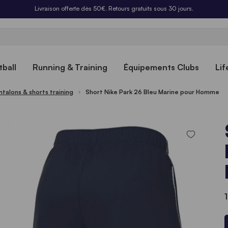
Livraison offerte dès 50€. Retours gratuits sous 30 jours.
ball
Running & Training
Équipements Clubs
Lif
ntalons & shorts training
Short Nike Park 26 Bleu Marine pour Homme