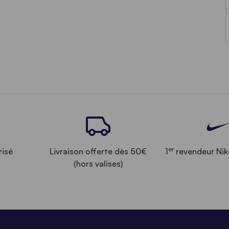
er
risé
Livraison offerte dès 50€
1
revendeur Nik
(hors valises)