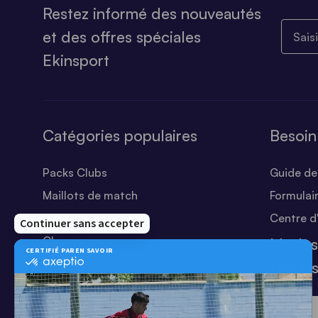
Restez informé des nouveautés
Saisiss
et des offres spéciales
Ekinsport
Catégories populaires
Besoin
Packs Clubs
Guide des
Maillots de match
Formulai
Equipements Clubs
Centre d
Chaussures
Modes
Shorts
sécuri
Football
Chaussettes