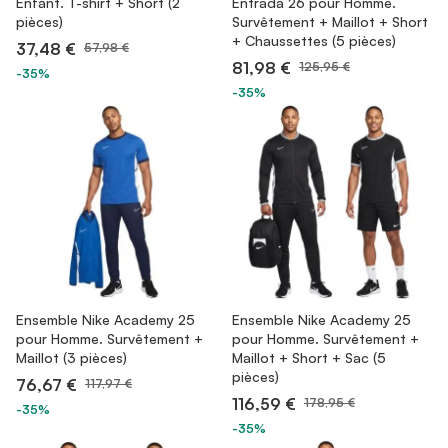
Enfant. T-shirt + Short (2
Entrada 26 pour Homme.
pièces)
Survêtement + Maillot + Short
+ Chaussettes (5 pièces)
37,48 €
57,98 €
81,98 €
125,95 €
-35%
-35%
Ensemble Nike Academy 25
Ensemble Nike Academy 25
pour Homme. Survêtement +
pour Homme. Survêtement +
Maillot (3 pièces)
Maillot + Short + Sac (5
pièces)
76,67 €
117,97 €
116,59 €
178,95 €
-35%
-35%