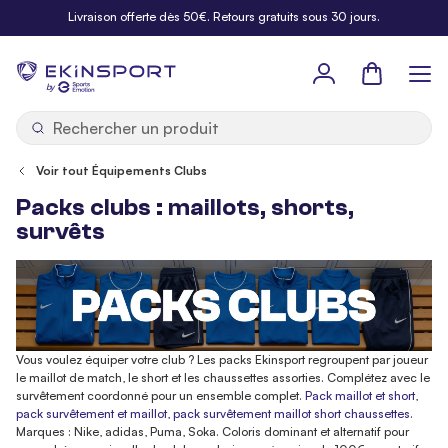
Allez au contenu
Livraison offerte dès 50€. Retours gratuits sous 30 jours.
Panier
b
y
Voir tout Équipements Clubs
Packs clubs : maillots, shorts,
survêts
Vous voulez équiper votre club ? Les packs Ekinsport regroupent par joueur
le maillot de match, le short et les chaussettes assorties. Complétez avec le
survêtement coordonné pour un ensemble complet.
Pack maillot et short
,
pack survêtement et maillot,
pack survêtement maillot short chaussettes
.
Marques : Nike, adidas, Puma, Soka. Coloris dominant et alternatif pour