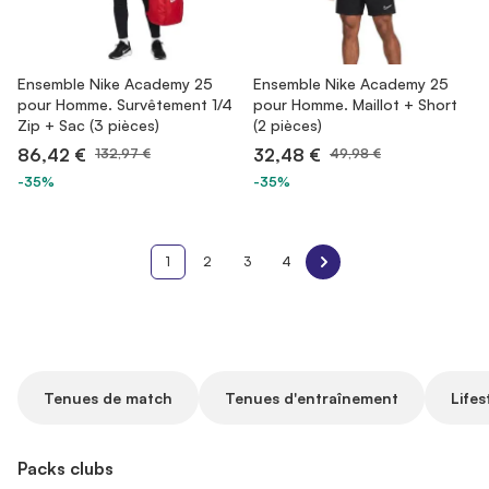
Ensemble Nike Academy 25
Ensemble Nike Academy 25
pour Homme. Survêtement 1/4
pour Homme. Maillot + Short
Zip + Sac (3 pièces)
(2 pièces)
86,42 €
32,48 €
132,97 €
49,98 €
-35%
-35%
1
2
3
4
Tenues de match
Tenues d'entraînement
Lifes
Packs clubs