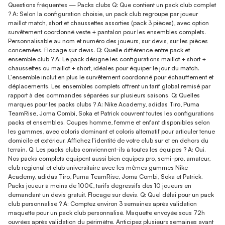
Questions fréquentes — Packs clubs Q: Que contient un pack club complet
? A: Selon la configuration choisie, un pack club regroupe par joueur
maillot match, short et chaussettes assorties (pack 3 pièces), avec option
survêtement coordonné veste + pantalon pour les ensembles complets.
Personnalisable au nom et numéro des joueurs, sur devis, sur les pièces
concernées. Flocage sur devis. Q: Quelle différence entre pack et
ensemble club ? A: Le pack désigne les configurations maillot + short +
chaussettes ou maillot + short, idéales pour équiper le jour du match.
L'ensemble inclut en plus le survêtement coordonné pour échauffement et
déplacements. Les ensembles complets offrent un tarif global remisé par
rapport à des commandes séparées sur plusieurs saisons. Q: Quelles
marques pour les packs clubs ? A: Nike Academy, adidas Tiro, Puma
TeamRise, Joma Combi, Soka et Patrick couvrent toutes les configurations
packs et ensembles. Coupes homme, femme et enfant disponibles selon
les gammes, avec coloris dominant et coloris alternatif pour articuler tenue
domicile et extérieur. Affichez l'identité de votre club sur et en dehors du
terrain. Q: Les packs clubs conviennent-ils à toutes les équipes ? A: Oui.
Nos packs complets équipent aussi bien équipes pro, semi-pro, amateur,
club régional et club universitaire avec les mêmes gammes Nike
Academy, adidas Tiro, Puma TeamRise, Joma Combi, Soka et Patrick.
Packs joueur à moins de 100€, tarifs dégressifs dès 10 joueurs en
demandant un devis gratuit. Flocage sur devis. Q: Quel délai pour un pack
club personnalisé ? A: Comptez environ 3 semaines après validation
maquette pour un pack club personnalisé. Maquette envoyée sous 72h
ouvrées après validation du périmètre. Anticipez plusieurs semaines avant