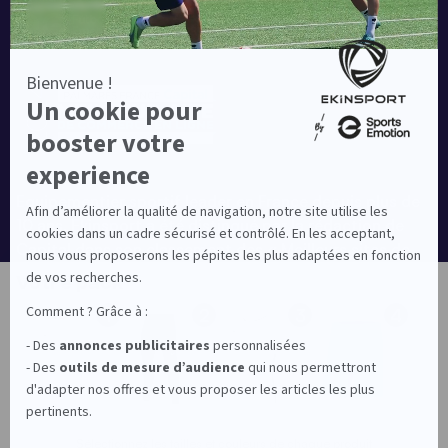
Equipementier sportif leader en France depuis plus de
10 ans, Ekinsport a été distingué par la rédaction de
Capital dans son classement des « Meilleurs sites de
commerce en ligne 2024 », catégorie Sportswear.
Votre pack
En savoir plus
1
2
3
4
© EKINSPORT 2026
Mentions légales
Sélectionnez les tailles et couleurs de chaque produit