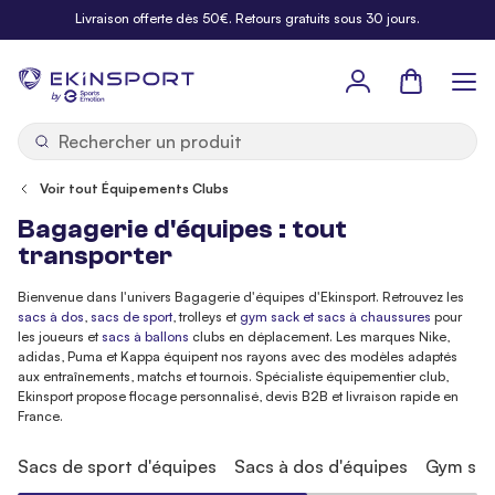
Allez au contenu
Livraison offerte dès 50€. Retours gratuits sous 30 jours.
Panier
b
y
Voir tout Équipements Clubs
Bagagerie d'équipes : tout
transporter
Bienvenue dans l'univers Bagagerie d'équipes d'Ekinsport. Retrouvez les
sacs à dos
,
sacs de sport
, trolleys et
gym sack et sacs à chaussures
pour
les joueurs et
sacs à ballons
clubs en déplacement. Les marques Nike,
adidas, Puma et Kappa équipent nos rayons avec des modèles adaptés
aux entraînements, matchs et tournois. Spécialiste équipementier club,
Ekinsport propose flocage personnalisé, devis B2B et livraison rapide en
France.
Sacs de sport d'équipes
Sacs à dos d'équipes
Gym sac