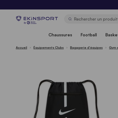
Allez au contenu
b
y
Chaussures
Football
Basket
Accueil
Équipements Clubs
Bagagerie d'équipes
Gym s