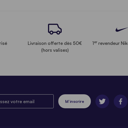
er
risé
Livraison offerte dès 50€
1
revendeur Nik
(hors valises)
ez votre email
M’inscrire