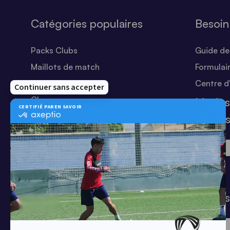
Catégories populaires
Besoin
Packs Clubs
Guide des
Maillots de match
Formulai
Equipements Clubs
Centre d
Chaussures
Modes
Shorts
sécuri
Football
Chaussettes
T-shirts
Tenues de match
Modes 
Offres clubs