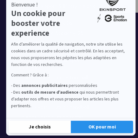
Ensembles sport & lifestyle à prix
réduit
Collection Nike Park 26
Collection Nike Academy 25
Nike Kitbuilder | Tenues 100%
personnalisées pour les clubs
Notre offre dédiée au sport
amateur
Equipez votre club de football
Equipez votre club de basket
Equipez votre club de running
Equipez votre club de handball
Equipez votre club de tennis