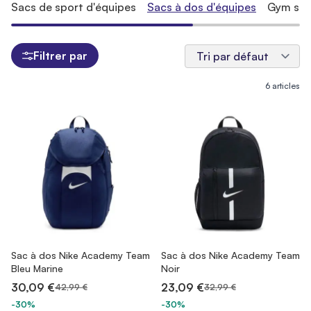
Sacs de sport d'équipes
Sacs à dos d'équipes
Gym sac
Filtrer par
6
articles
Sac à dos Nike Academy Team
Sac à dos Nike Academy Team
Bleu Marine
Noir
30,09 €
23,09 €
42,99 €
32,99 €
-30%
-30%