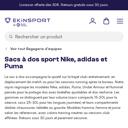
Allez au contenu
Livraison offerte dès 50€. Retours gratuits sous 30 jours.
Panier
b
y
Voir tout Bagagerie d'équipes
Sacs à dos sport Nike, adidas et
Puma
Le sac à dos accompagne le sportif sur le trajet club-entraînement, en
déplacement de match ou pour les sessions running après le bureau. Notre
rayon regroupe les modèles Nike, adidas, Puma, Under Armour et Hummel
pensés pour le portage dos avec bretelles ajustables et dos renforcé. Les
gammes se distinguent par leur volume (sacs compacts 15-20L pour la
séance, sacs 25-30L pour les longues journées) et leurs compartiments
dédiés chaussures, tablette ou gourde. Modèles homme, femme et junior
selon les références, avec coloris training neutres ou versions club
affiliées. Retours sous 30 jours et paiement sécurisé.