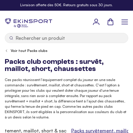
Allez au contenu
Livraison offerte dès 50€. Retours gratuits sous 30 jours.
Panier
b
y
Voir tout Packs clubs
Packs club complets : survêt,
maillot, short, chaussettes
Ces packs réunissent l'équipement complet du joueur en une seule
commande : survêtement, maillot, short et chaussettes. C'est l'option à
privilégier pour les clubs qui veulent doter chaque joueur d'une tenue
intégrale, sans rien avoir à compléter ensuite. Par rapport au pack
survêtement + maillot + short, la différence tient à l'ajout des chaussettes,
qui ferme la tenue de pied en cap. Comme les autres packs clubs
EKINSPORT, ils sont éligibles à la personnalisation aux couleurs du club et
à un devis selon le volume.
vêtement, maillot, short & sac
Packs survêtement, maillot,