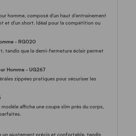
pour homme, composé d'un haut d'entrainement
ot et d'un short. Idéal pour la compétition ou
 Homme - RG020
ort, tandis que la demi-fermeture éclair permet
pour Homme - UG267
rales zippées pratiques pour sécuriser les
5
e modèle affiche une coupe slim près du corps,
parfaites.
e un ajustement précis et confortable, tandis