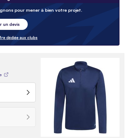
nons pour mener à bien votre projet.
 un devis
fre dédiée aux clubs
me