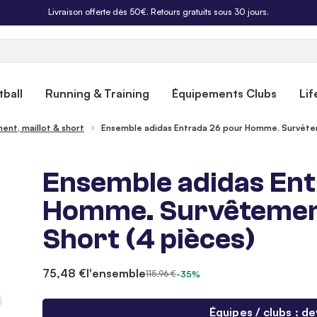
Livraison offerte dès 50€. Retours gratuits sous 30 jours.
ball
Running & Training
Équipements Clubs
Lif
ent, maillot & short
Ensemble adidas Entrada 26 pour Homme. Survêteme
Ensemble adidas Ent
Homme. Survêtement 
Short (4 pièces)
75,48 €
l'ensemble
115,96 €
-35%
Équipes / clubs : de