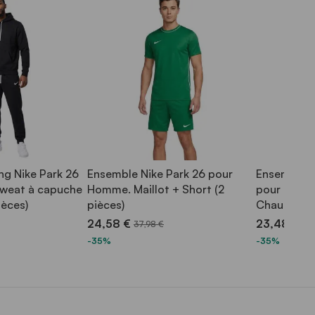
ng Nike Park 26
Ensemble Nike Park 26 pour
Ensemble a
weat à capuche
Homme. Maillot + Short (2
pour Homme
ièces)
pièces)
Chaussette
24,58 €
23,48 €
37,98 €
35
-35%
-35%