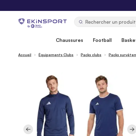
Allez au contenu
b
y
Chaussures
Football
Basket
Accueil
Équipements Clubs
Packs clubs
Packs survêtem