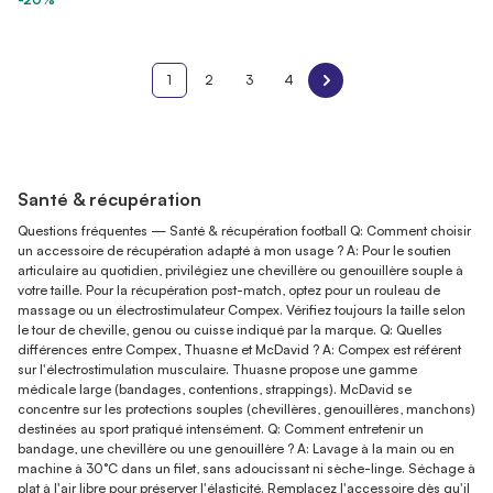
1
2
3
4
Santé & récupération
Questions fréquentes — Santé & récupération football Q: Comment choisir
un accessoire de récupération adapté à mon usage ? A: Pour le soutien
articulaire au quotidien, privilégiez une chevillère ou genouillère souple à
votre taille. Pour la récupération post-match, optez pour un rouleau de
massage ou un électrostimulateur Compex. Vérifiez toujours la taille selon
le tour de cheville, genou ou cuisse indiqué par la marque. Q: Quelles
différences entre Compex, Thuasne et McDavid ? A: Compex est référent
sur l'électrostimulation musculaire. Thuasne propose une gamme
médicale large (bandages, contentions, strappings). McDavid se
concentre sur les protections souples (chevillères, genouillères, manchons)
destinées au sport pratiqué intensément. Q: Comment entretenir un
bandage, une chevillère ou une genouillère ? A: Lavage à la main ou en
machine à 30°C dans un filet, sans adoucissant ni sèche-linge. Séchage à
plat à l'air libre pour préserver l'élasticité. Remplacez l'accessoire dès qu'il