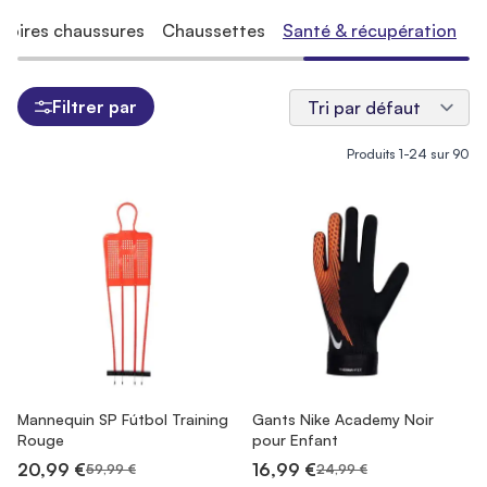
soires chaussures
Chaussettes
Santé & récupération
Filtrer par
Produits
1
-
24
sur
90
Mannequin SP Fútbol Training
Gants Nike Academy Noir
Rouge
pour Enfant
20,99 €
16,99 €
59,99 €
24,99 €