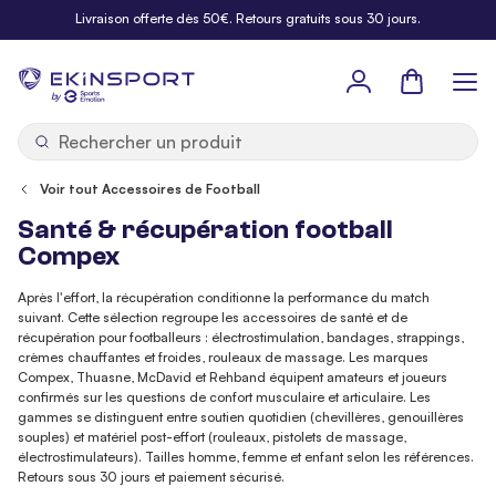
Allez au contenu
Livraison offerte dès 50€. Retours gratuits sous 30 jours.
Panier
b
y
Voir tout Accessoires de Football
Santé & récupération football
Compex
Après l'effort, la récupération conditionne la performance du match
suivant. Cette sélection regroupe les accessoires de santé et de
récupération pour footballeurs : électrostimulation, bandages, strappings,
crèmes chauffantes et froides, rouleaux de massage. Les marques
Compex, Thuasne, McDavid et Rehband équipent amateurs et joueurs
confirmés sur les questions de confort musculaire et articulaire. Les
gammes se distinguent entre soutien quotidien (chevillères, genouillères
souples) et matériel post-effort (rouleaux, pistolets de massage,
électrostimulateurs). Tailles homme, femme et enfant selon les références.
Retours sous 30 jours et paiement sécurisé.