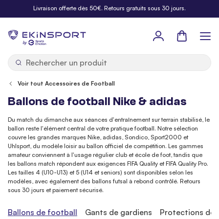
Allez au contenu
Livraison offerte dès 50€. Retours gratuits sous 30 jours.
Panier
b
y
Voir tout Accessoires de Football
Ballons de football Nike & adidas
Du match du dimanche aux séances d'entraînement sur terrain stabilisé, le
ballon reste l'élément central de votre pratique football. Notre sélection
couvre les grandes marques Nike, adidas, Sondico, Sport2000 et
Uhlsport, du modèle loisir au ballon officiel de compétition. Les gammes
amateur conviennent à l'usage régulier club et école de foot, tandis que
les ballons match répondent aux exigences FIFA Quality et FIFA Quality Pro.
Les tailles 4 (U10-U13) et 5 (U14 et seniors) sont disponibles selon les
modèles, avec également des ballons futsal à rebond contrôlé. Retours
sous 30 jours et paiement sécurisé.
Ballons de football
Gants de gardiens
Protections de 