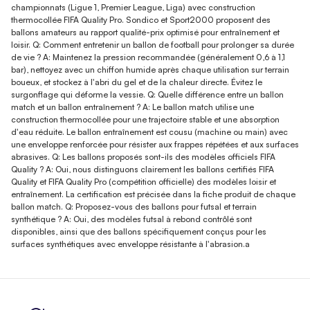
championnats (Ligue 1, Premier League, Liga) avec construction
thermocollée FIFA Quality Pro. Sondico et Sport2000 proposent des
ballons amateurs au rapport qualité-prix optimisé pour entraînement et
loisir. Q: Comment entretenir un ballon de football pour prolonger sa durée
de vie ? A: Maintenez la pression recommandée (généralement 0,6 à 1,1
bar), nettoyez avec un chiffon humide après chaque utilisation sur terrain
boueux, et stockez à l'abri du gel et de la chaleur directe. Évitez le
surgonflage qui déforme la vessie. Q: Quelle différence entre un ballon
match et un ballon entraînement ? A: Le ballon match utilise une
construction thermocollée pour une trajectoire stable et une absorption
d'eau réduite. Le ballon entraînement est cousu (machine ou main) avec
une enveloppe renforcée pour résister aux frappes répétées et aux surfaces
abrasives. Q: Les ballons proposés sont-ils des modèles officiels FIFA
Quality ? A: Oui, nous distinguons clairement les ballons certifiés FIFA
Quality et FIFA Quality Pro (compétition officielle) des modèles loisir et
entraînement. La certification est précisée dans la fiche produit de chaque
ballon match. Q: Proposez-vous des ballons pour futsal et terrain
synthétique ? A: Oui, des modèles futsal à rebond contrôlé sont
disponibles, ainsi que des ballons spécifiquement conçus pour les
surfaces synthétiques avec enveloppe résistante à l'abrasion.a