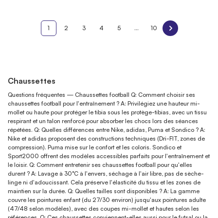
1
2
3
4
5
...
10
Chaussettes
Questions fréquentes — Chaussettes football Q: Comment choisir ses
chaussettes football pour l'entraînement ? A: Privilégiez une hauteur mi-
mollet ou haute pour protéger le tibia sous les protège-tibias, avec un tissu
respirant et un talon renforcé pour absorber les chocs lors des séances
répétées. Q: Quelles différences entre Nike, adidas, Puma et Sondico ? A:
Nike et adidas proposent des constructions techniques (Dri-FIT, zones de
compression). Puma mise sur le confort et les coloris. Sondico et
Sport2000 offrent des modèles accessibles parfaits pour l'entraînement et
le loisir. Q: Comment entretenir ses chaussettes football pour qu'elles
durent ? A: Lavage à 30°C à l'envers, séchage à l'air libre, pas de sèche-
linge ni d'adoucissant. Cela préserve l'élasticité du tissu et les zones de
maintien sur la durée. Q: Quelles tailles sont disponibles ? A: La gamme
couvre les pointures enfant (du 27/30 environ) jusqu'aux pointures adulte
(47/48 selon modèles), avec des coupes mi-mollet et hautes selon les
références. Q: Ces chaussettes conviennent-elles aussi pour le futsal ou la