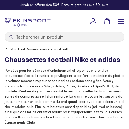
Allez au contenu
Livraison offerte dès 50€. Retours gratuits sous 30 jours.
Panier
b
y
Voir tout Accessoires de Football
Chaussettes football Nike et adidas
Pensées pour les séances d'entraînement et le port quotidien, les
chaussettes football réunies ici privilégient le confort, le maintien du pied et
le volume nécessaire pour enchaîner les sessions sans gêne. Vous y
trouverez les références Nike, adidas, Puma, Sondico et Sport2000, du
modèle d'entrée de gamme abordable aux chaussettes techniques avec
zones de compression et talon renforcé. La gamme couvre les besoins du
joueur amateur en club comme du pratiquant loisir, avec des coloris unis et
des modèles club. Plusieurs hauteurs sont disponibles (mi-mollet, hautes)
ainsi que des tailles enfant et adulte pour équiper toute la famille. Pour les
chaussettes des tenues officielles de match, rendez-vous dans la rubrique
Équipements Clubs.