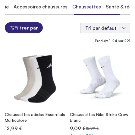
erie
Accessoires chaussures
Chaussettes
Santé & récu
Filtrer par
Produits
1
-
24
sur
221
Chaussettes adidas Essentials
Chaussettes Nike Strike Crew
Multicolore
Blanc
12,99 €
9,09 €
12,99 €