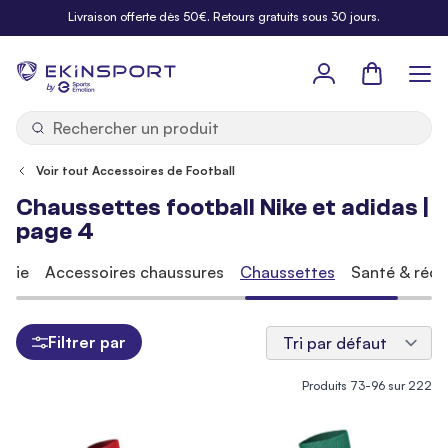
Allez au contenu
Livraison offerte dès 50€. Retours gratuits sous 30 jours.
Panier
b
y
Voir tout Accessoires de Football
Chaussettes football Nike et adidas |
page 4
erie
Accessoires chaussures
Chaussettes
Santé & récu
Filtrer par
Produits
73
-
96
sur
222