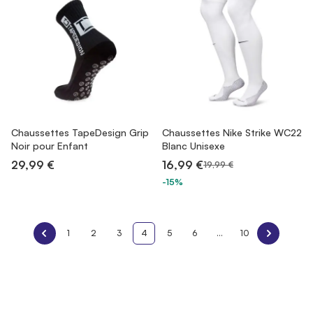
Chaussettes TapeDesign Grip
Chaussettes Nike Strike WC22
Noir pour Enfant
Blanc Unisexe
29,99 €
16,99 €
19,99 €
-15%
1
2
3
4
5
6
...
10