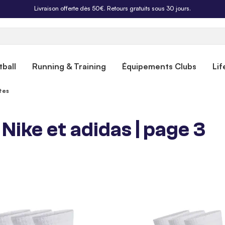
Livraison offerte dès 50€. Retours gratuits sous 30 jours.
ball
Running & Training
Équipements Clubs
Lif
tes
Nike et adidas | page 3