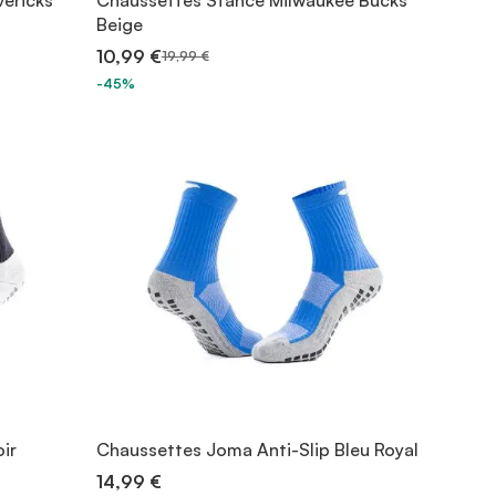
vericks
Chaussettes Stance Milwaukee Bucks
Beige
10,99 €
19,99 €
-45%
ir
Chaussettes Joma Anti-Slip Bleu Royal
14,99 €