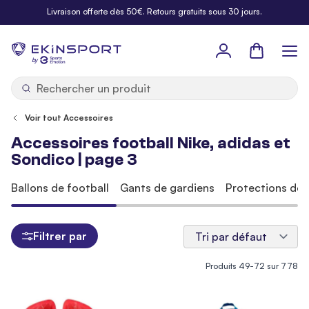
Allez au contenu
Livraison offerte dès 50€. Retours gratuits sous 30 jours.
Panier
b
y
Voir tout Accessoires
Accessoires football Nike, adidas et
Sondico | page 3
Ballons de football
Gants de gardiens
Protections de 
Filtrer par
Produits
49
-
72
sur
778