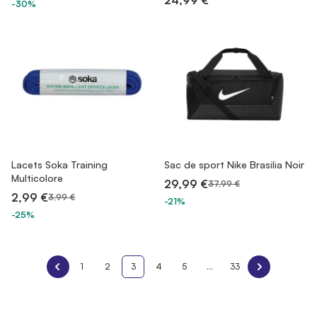
24,99 €
-30%
Lacets Soka Training
Sac de sport Nike Brasilia Noir
Multicolore
29,99 €
37,99 €
2,99 €
3,99 €
-21%
-25%
1
2
3
4
5
...
33