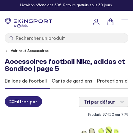
Allez au contenu
Livraison offerte dès 50€. Retours gratuits sous 30 jours.
Panier
b
y
Voir tout Accessoires
Accessoires football Nike, adidas et
Sondico | page 5
Ballons de football
Gants de gardiens
Protections de 
Filtrer par
Produits
97
-
120
sur
779