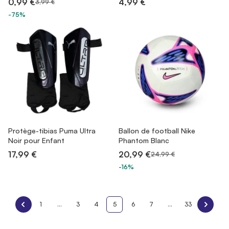
0,99 €
4,99 €
3,99 €
-75%
Protège-tibias Puma Ultra
Ballon de football Nike
Noir pour Enfant
Phantom Blanc
17,99 €
20,99 €
24,99 €
-16%
1
...
3
4
5
6
7
...
33