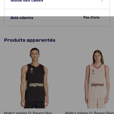
Guide des tailles
Avis clients
Produits apparentés
Maillot adidas Fc Bayern Noir
Maillot adidas Fc Bayern Bei