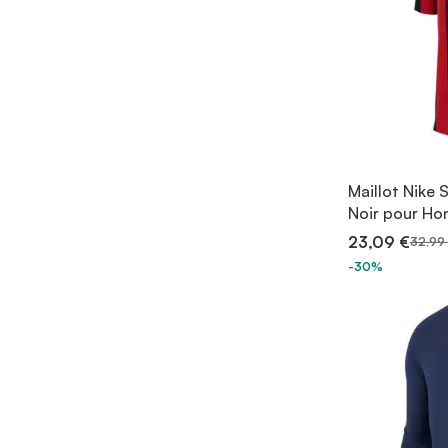
Maillot Nike 
Noir pour H
23,09 €
32,99
-30%