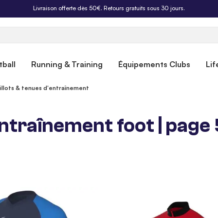
Livraison offerte dès 50€. Retours gratuits sous 30 jours.
ball
Running & Training
Équipements Clubs
Lif
illots & tenues d'entraînement
entraînement foot | page 