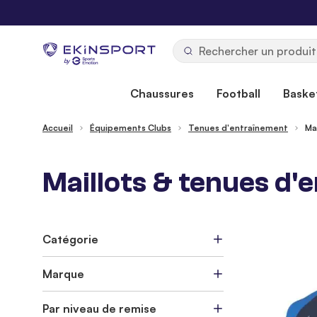
Allez au contenu
b
y
Chaussures
Football
Basket
Accueil
Équipements Clubs
Tenues d'entraînement
Ma
Maillots & tenues d'
Catégorie
Marque
Par niveau de remise