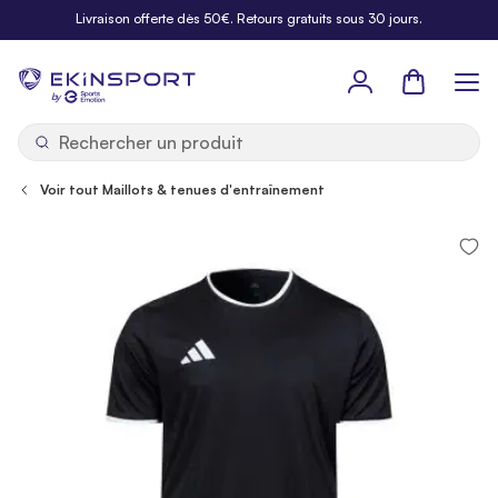
Allez au contenu
Livraison offerte dès 50€. Retours gratuits sous 30 jours.
Panier
b
y
Voir tout Maillots & tenues d'entraînement