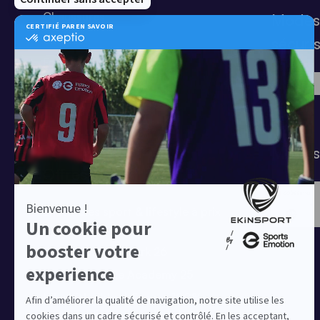
Chaussures
Modes
Shorts
sécuri
Football
Chaussettes
T-shirts
Tenues de match
Modes 
Offres clubs
Ensembles sport & lifestyle à prix
réduit
Collection Nike Park 26
Collection Nike Academy 25
Nike Kitbuilder | Tenues 100%
personnalisées pour les clubs