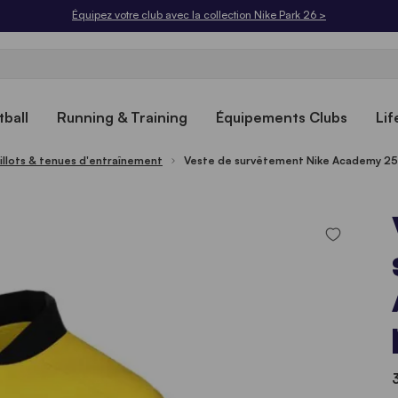
Équipez votre club avec la collection Nike Park 26 >
ball
Running & Training
Équipements Clubs
Lif
illots & tenues d'entraînement
Veste de survêtement Nike Academy 25