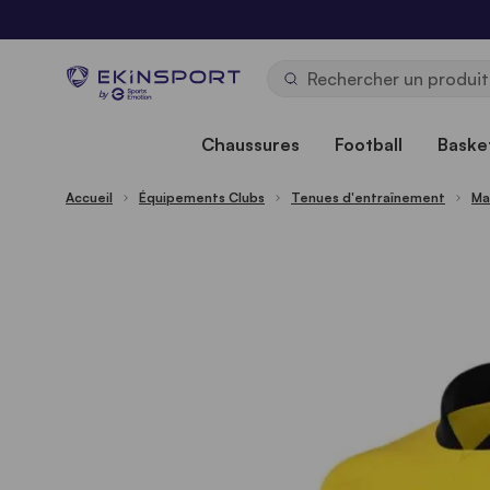
Allez au contenu
b
y
Chaussures
Football
Basket
Accueil
Équipements Clubs
Tenues d'entraînement
Ma