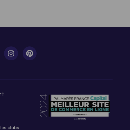
rt
les clubs