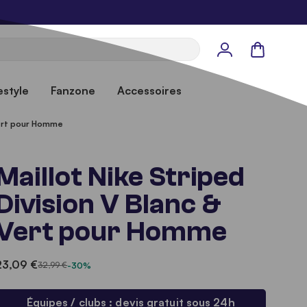
Panier
estyle
Fanzone
Accessoires
 Vert pour Homme
Maillot Nike Striped
Division V Blanc &
Vert pour Homme
23,09 €
32,99 €
-30%
Équipes / clubs : devis gratuit sous 24h