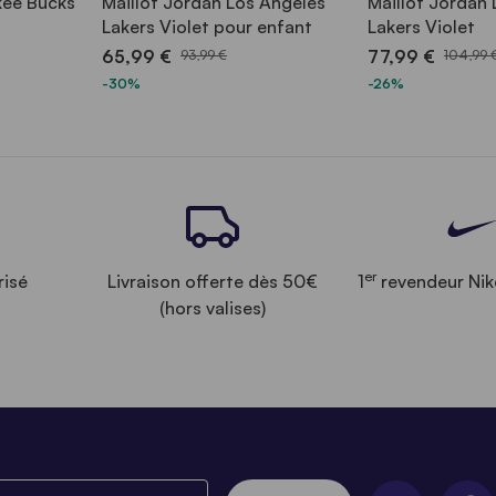
kee Bucks
Maillot Jordan Los Angeles
Maillot Jordan
Lakers Violet pour enfant
Lakers Violet
65,99 €
77,99 €
93,99 €
104,99 
-30%
-26%
er
risé
Livraison offerte dès 50€
1
revendeur Nik
(hors valises)
ez votre email