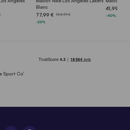
 Los Angeles
Maillot Nike Los Angeles Lakers
Maillot Nik
Blanc
41,99 €
69,
77,99 €
€
104,99 €
-40%
-26%
e Sport Co’