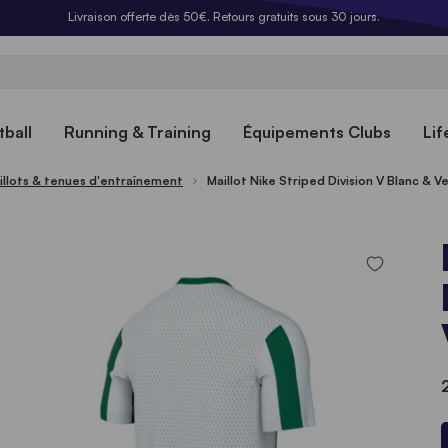
Livraison offerte dès 50€. Retours gratuits sous 30 jours.
ball
Running & Training
Équipements Clubs
Lif
illots & tenues d'entraînement
Maillot Nike Striped Division V Blanc &