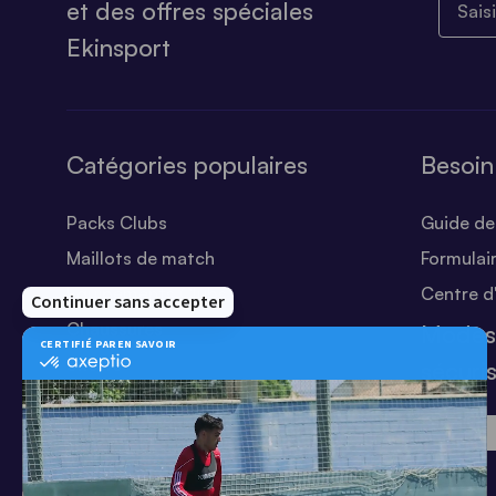
et des offres spéciales
Ekinsport
Catégories populaires
Besoin
Packs Clubs
Guide des
Maillots de match
Formulai
Equipements Clubs
Centre d
Chaussures
Modes
Shorts
sécuri
Football
Chaussettes
T-shirts