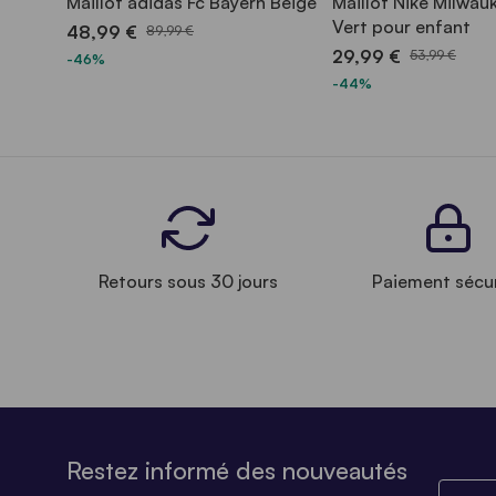
Maillot adidas Fc Bayern Beige
Maillot Nike Milwau
Vert pour enfant
48,99 €
89,99 €
29,99 €
53,99 €
-46%
-44%
Retours sous 30 jours
Paiement sécu
Restez informé des nouveautés
Saisiss