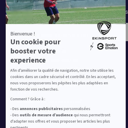
Tenues de match
Modes 
Offres clubs
Ensembles sport & lifestyle à prix
réduit
Collection Nike Park 26
Collection Nike Academy 25
Nike Kitbuilder | Tenues 100%
personnalisées pour les clubs
Notre offre dédiée au sport
amateur
Equipez votre club de football
Equipez votre club de basket
Equipez votre club de running