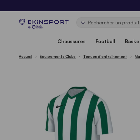
Allez au contenu
b
y
Chaussures
Football
Basket
Accueil
Équipements Clubs
Tenues d'entraînement
Ma