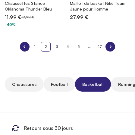
Chaussettes Stance
Maillot de basket Nike Team
Oklahoma Thunder Bleu
Jaune pour Homme
11,99 €
27,99 €
19,99 €
-40%
1
2
3
4
5
...
17
Chaussures
Football
Basketball
Running
Retours sous 30 jours