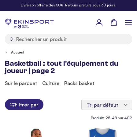
Allez au contenu
Livraison offerte dès 50€. Retours gratuits sous 30 jours.
Panier
b
y
Accueil
Basketball : tout l'équipement du
joueur | page 2
Sur le parquet
Culture
Packs basket
Filtrer par
Produits
25
-
48
sur
402