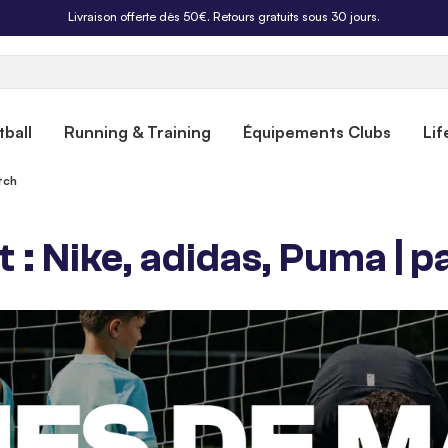
Livraison offerte dès 50€. Retours gratuits sous 30 jours.
ball
Running & Training
Équipements Clubs
Lif
tch
: Nike, adidas, Puma | p