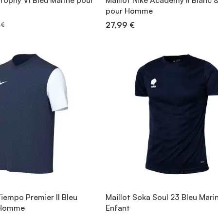
Trophy VI Bleu Marine pour
Maillot Nike Academy II Blanc 
pour Homme
27,99 €
 €
Tiempo Premier II Bleu
Maillot Soka Soul 23 Bleu Mari
 Homme
Enfant