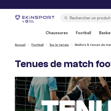
Allez au contenu
b
y
Chaussures
Football
Basket
Accueil
Football
Sur le terrain
Maillots & tenues de ma
Tenues de match foot 