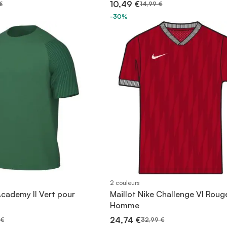
10,49 €
€
14,99 €
-30%
2 couleurs
Academy II Vert pour
Maillot Nike Challenge VI Roug
Homme
24,74 €
 €
32,99 €