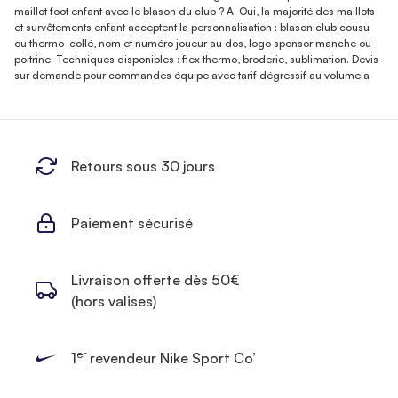
maillot foot enfant avec le blason du club ? A: Oui, la majorité des maillots
et survêtements enfant acceptent la personnalisation : blason club cousu
ou thermo-collé, nom et numéro joueur au dos, logo sponsor manche ou
poitrine. Techniques disponibles : flex thermo, broderie, sublimation. Devis
sur demande pour commandes équipe avec tarif dégressif au volume.a
Retours sous 30 jours
Paiement sécurisé
Livraison offerte dès 50€
(hors valises)
er
1
revendeur Nike Sport Co’