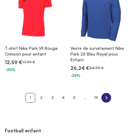
T-shirt Nike Park VII Rouge
Veste de survêtement Nike
Crimson pour enfant
Park 26 Bleu Royal pour
Enfant
12,59 €
17,99 €
26,24 €
34,99 €
-30%
-25%
1
2
3
4
5
...
19
Football enfant