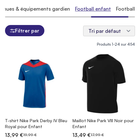
Tenues & équipements gardien
Football enfant
Football 
Filtrer par
Produits
1
-
24
sur
454
T-shirt Nike Park Derby IV Bleu
Maillot Nike Park VIII Noir pour
Royal pour Enfant
Enfant
13,99 €
13,49 €
19,99 €
17,99 €