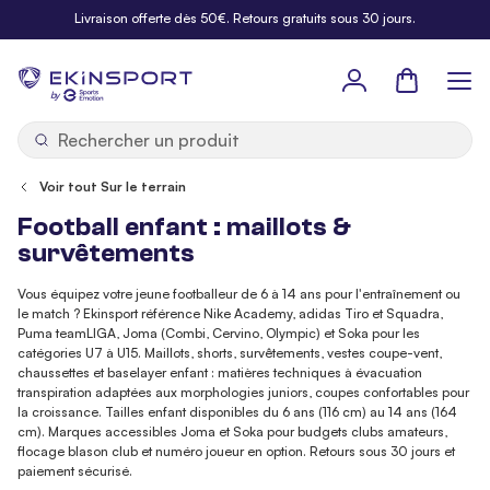
Allez au contenu
Livraison offerte dès 50€. Retours gratuits sous 30 jours.
Panier
b
y
Voir tout Sur le terrain
Football enfant : maillots &
survêtements
Vous équipez votre jeune footballeur de 6 à 14 ans pour l'entraînement ou
le match ? Ekinsport référence Nike Academy, adidas Tiro et Squadra,
Puma teamLIGA, Joma (Combi, Cervino, Olympic) et Soka pour les
catégories U7 à U15. Maillots, shorts, survêtements, vestes coupe-vent,
chaussettes et baselayer enfant : matières techniques à évacuation
transpiration adaptées aux morphologies juniors, coupes confortables pour
la croissance. Tailles enfant disponibles du 6 ans (116 cm) au 14 ans (164
cm). Marques accessibles Joma et Soka pour budgets clubs amateurs,
flocage blason club et numéro joueur en option. Retours sous 30 jours et
paiement sécurisé.