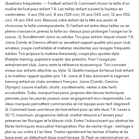
Questions fréquentes — Football enfant Q: Comment choisir la taille d'un
maillot de foot pour enfant ? A: Les tailles enfant suivent la hauteur en
centimètres : 6 ans (116 cm), 8 ans (128 cm), 10 ans (140 cm), 12 ans (152
cm), 14 ans (164 cm). Mesurez votre enfant de la tête aux pieds et
choisissez la taille correspondante. Si l'enfant est entre deux tailles ou en
pleine croissance, prenez la taille au-dessus pour prolonger l'usage sur la
saison. Q: Survêtement Joma ou adidas Tiro pour enfant, lequel choisir ? A:
Joma Combi et Cervino offrent un excellent rapport qualité-prix pour club
amateur, coupe confortable et matières résistantes aux lavages fréquents.
adidas Tiro propose la matière Aeroready, coupe plus ajustée style
lifestyle-training, populaire auprès des préados. Pour l'usage pur
entraînement club, Joma reste la référence économique. Tiro convient
mieux aux enfants attachés au style. Q: Quelle marque de tenue foot enfant
a le meilleur rapport qualité-prix ? A: Joma et Soka dominent le segment
training enfant en clubs amateurs français. Joma (Combi, Cervino,
Olympic) couvre maillots, shorts, survêtements, vestes à des tarifs
accessibles. Soka, marque française, propose des tenues techniques
pensées pour les jeunes joueurs avec engagement éco-responsable. Les
deux marques permettent commandes en lot équipe avec tarif dégressif.
Q: Comment laver une tenue de foot enfant pour qu'elle dure ? A: Lavez à
30 °C maximum, programme délicat, maillot retourné à l'envers pour
préserver les flocages et le blason club. Évitez l'adoucissant qui obstrue les
fibres techniques évacuation transpiration. Pas de sèche-linge : séchage à
plat ou sur cintre à l'air libre. Traitez rapidement les taches d'herbe et de
boue avec un détachant doux avant lavage. Q: Peut-on personnaliser un