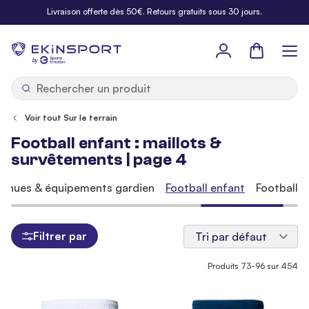
Allez au contenu
Livraison offerte dès 50€. Retours gratuits sous 30 jours.
Panier
b
y
Voir tout Sur le terrain
Football enfant : maillots &
survêtements | page 4
Tenues & équipements gardien
Football enfant
Football 
Filtrer par
Produits
73
-
96
sur
454