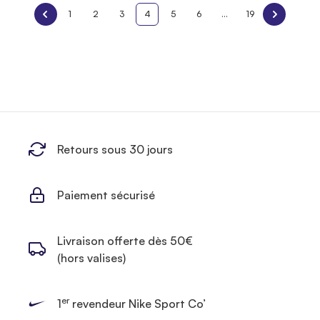
1
2
3
4
5
6
...
19
Retours sous 30 jours
Paiement sécurisé
Livraison offerte dès 50€
(hors valises)
er
1
revendeur Nike Sport Co’