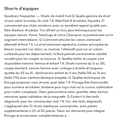
Shorts d'équipes
Questions fréquentes — Shorts de match foot Q: Quelle gamme de short
choisir selon le niveau du club ? A: Nike Park III et adidas Squadra 21
conviennent aux clubs amateurs avec un excellent rapport qualité-prix,
Nike Stadium et adidas Tiro offrent un tissu plus technique pour les
équipes seniors, Puma TeamLiga et Joma Champion se positionnent sur le
segment intermédiaire. Q: Comment articuler les coloris dominant,
alternatif et third ? A: Le short dominant reprend la couleur principale du
blason (souvent noir, blanc ou marine), l'alternatif joue sur un coloris
contrasté pour les déplacements, le third permet une troisième identité
visuelle pour les coupes ou tournois. Q: Quelles tailles et coupes sont
disponibles homme, femme et enfant ? A: Shorts homme du S au 3XL
coupe standard, version femme avec cintrage à la taille et longueur
ajustée du XS au XL, déclinaisons enfant du 6 ans (taille 116) au 16 ans
(taille 176) avec ceinture élastique adaptée. Q: Quelles techniques de
flocage proposez-vous et avec quel délai ? A: Flocage flex thermocollé
pour numéros et initiales, broderie pour logo club sur la cuisse, sublimation
pour motifs complexes. Devis personnalisé selon quantité, délai de trois
semaines après validation de la maquette. Q: Existe-t-il des tarifs
dégressifs pour les commandes club ? A: Oui, des tarifs dégressifs
s'appliquent dès 10 shorts identiques commandés, avec paliers
supplémentaires à 20 et 50 pièces. Devis sur demande pour intégrer
flocage et accessoires complémentaires.a