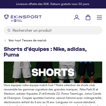
Allez au contenu
Livraison offerte dès 50€. Retours gratuits sous 30 jours.
Panier
b
y
Voir tout Tenues de match
Shorts d'équipes : Nike, adidas,
Puma
Vous équipez votre équipe match foot ? Notre sélection de shorts club
rassemble les gammes signature des grandes marques : Nike Park III et
Stadium, adidas Squadra 21 et Entrada 22, Puma TeamLiga, Joma Combi
et Champion. Coupes ajustées homme, version femme avec cintrage taille,
déclinaisons enfant du 6 ans au 16 ans. Longueur mi-cuisse standard,