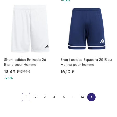
-40%
Short adidas Entrada 26
Short adidas Squadra 25 Bleu
Blanc pour Homme
Marine pour homme
13,49 €
16,10 €
17,99 €
-25%
1
2
3
4
5
...
14