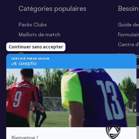
Catégories populaires
Besoin
Packs Clubs
Guide des
Maillots de match
Formulai
Equipements Clubs
Centre d
Chaussures
Modes
Shorts
sécuri
Football
Chaussettes
T-shirts
Tenues de match
Modes 
Offres clubs