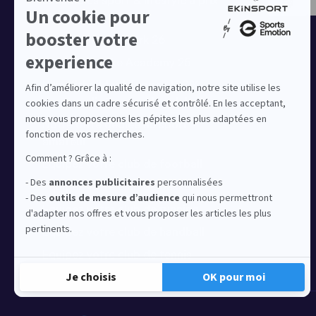
Ensembles sport & lifestyle à prix
réduit
Collection Nike Park 26
Collection Nike Academy 25
Nike Kitbuilder | Tenues 100%
personnalisées pour les clubs
Notre offre dédiée au sport
amateur
Equipez votre club de football
Equipez votre club de basket
Equipez votre club de running
Equipez votre club de handball
Equipez votre club de tennis