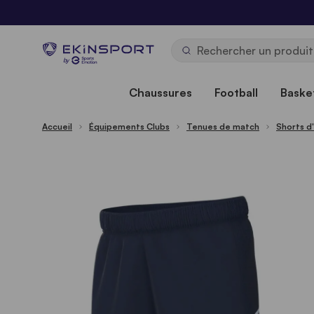
Allez au contenu
b
y
Chaussures
Football
Basket
Accueil
Équipements Clubs
Tenues de match
Shorts d