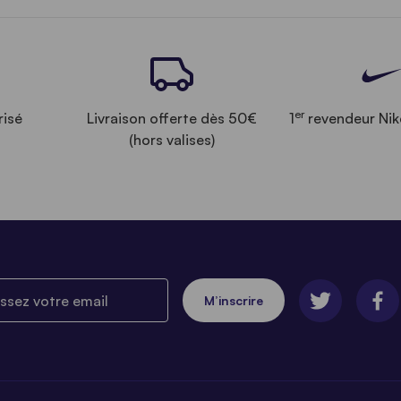
er
risé
Livraison offerte dès 50€
1
revendeur Nik
(hors valises)
ez votre email
M’inscrire