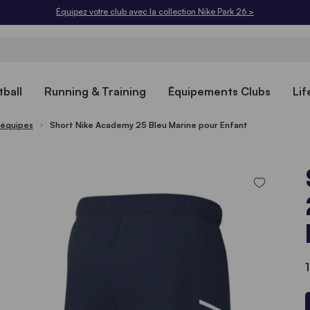
Équipez votre club avec la collection Nike Park 26 >
ball
Running & Training
Équipements Clubs
Lif
'équipes
Short Nike Academy 25 Bleu Marine pour Enfant