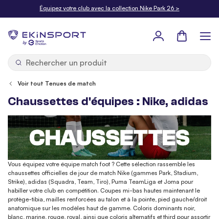
Allez au contenu
Équipez votre club avec la collection Nike Park 26 >
Panier
b
y
Voir tout Tenues de match
Chaussettes d'équipes : Nike, adidas
Vous équipez votre équipe match foot ? Cette sélection rassemble les
chaussettes officielles de jour de match Nike (gammes Park, Stadium,
Strike), adidas (Squadra, Team, Tiro), Puma TeamLiga et Joma pour
habiller votre club en compétition. Coupes mi-bas hautes maintenant le
protège-tibia, mailles renforcées au talon et à la pointe, pied gauche/droit
anatomique sur les modèles haut de gamme. Coloris dominants noir,
blanc, marine, rouge, royal, ainsi que coloris alternatifs et third pour assortir