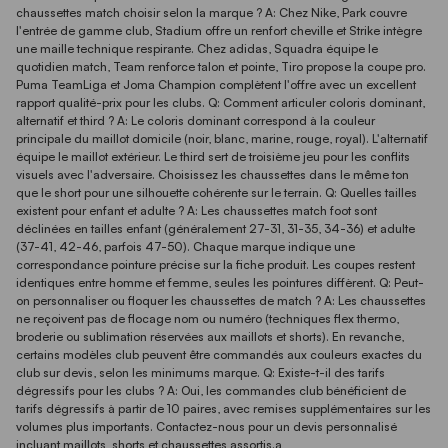
chaussettes match choisir selon la marque ? A: Chez Nike, Park couvre
l'entrée de gamme club, Stadium offre un renfort cheville et Strike intègre
une maille technique respirante. Chez adidas, Squadra équipe le
quotidien match, Team renforce talon et pointe, Tiro propose la coupe pro.
Puma TeamLiga et Joma Champion complètent l'offre avec un excellent
rapport qualité-prix pour les clubs. Q: Comment articuler coloris dominant,
alternatif et third ? A: Le coloris dominant correspond à la couleur
principale du maillot domicile (noir, blanc, marine, rouge, royal). L'alternatif
équipe le maillot extérieur. Le third sert de troisième jeu pour les conflits
visuels avec l'adversaire. Choisissez les chaussettes dans le même ton
que le short pour une silhouette cohérente sur le terrain. Q: Quelles tailles
existent pour enfant et adulte ? A: Les chaussettes match foot sont
déclinées en tailles enfant (généralement 27-31, 31-35, 34-36) et adulte
(37-41, 42-46, parfois 47-50). Chaque marque indique une
correspondance pointure précise sur la fiche produit. Les coupes restent
identiques entre homme et femme, seules les pointures diffèrent. Q: Peut-
on personnaliser ou floquer les chaussettes de match ? A: Les chaussettes
ne reçoivent pas de flocage nom ou numéro (techniques flex thermo,
broderie ou sublimation réservées aux maillots et shorts). En revanche,
certains modèles club peuvent être commandés aux couleurs exactes du
club sur devis, selon les minimums marque. Q: Existe-t-il des tarifs
dégressifs pour les clubs ? A: Oui, les commandes club bénéficient de
tarifs dégressifs à partir de 10 paires, avec remises supplémentaires sur les
volumes plus importants. Contactez-nous pour un devis personnalisé
incluant maillots, shorts et chaussettes assortis.a