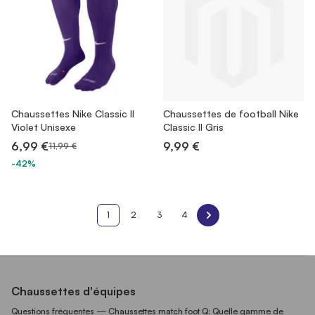
Chaussettes Nike Classic II
Chaussettes de football Nike
Violet Unisexe
Classic II Gris
6,99 €
9,99 €
11,99 €
-42%
1
2
3
4
Chaussettes d'équipes
Questions fréquentes — Chaussettes match foot Q: Quelle gamme de