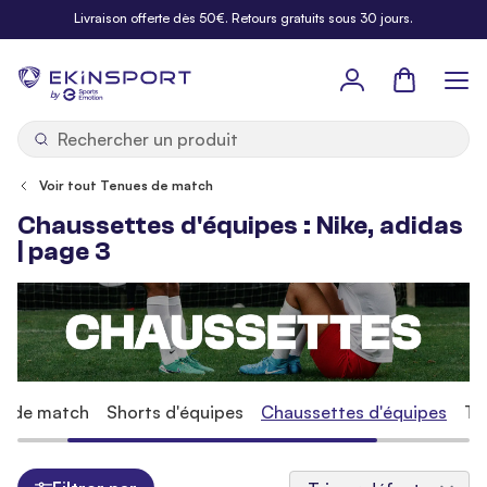
Allez au contenu
Livraison offerte dès 50€. Retours gratuits sous 30 jours.
Panier
b
y
Voir tout Tenues de match
Chaussettes d'équipes : Nike, adidas
| page 3
ts de match
Shorts d'équipes
Chaussettes d'équipes
Te