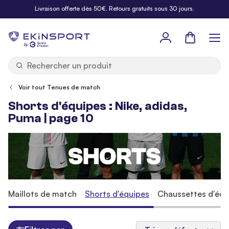
Allez au contenu
Livraison offerte dès 50€. Retours gratuits sous 30 jours.
Panier
b
y
Voir tout Tenues de match
Shorts d'équipes : Nike, adidas,
Puma | page 10
Maillots de match
Shorts d'équipes
Chaussettes d'équ